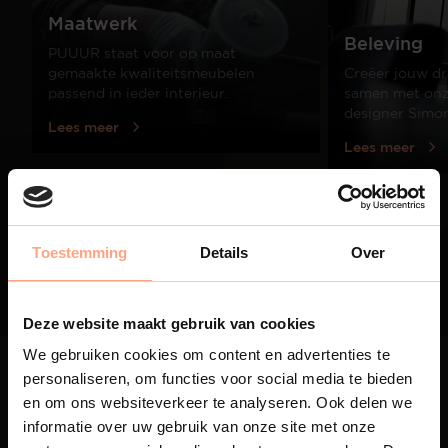
Maatwerk
Beleving
PUUUR staat voor op maat
gemaakte kwaliteitsmeubelen
Creëer jouw dr
passend in ieder interieur.
samen met onze
designer Simo
Lees meer
Lees meer
01
/
03
Toestemming
Details
Over
Deze website maakt gebruik van cookies
We gebruiken cookies om content en advertenties te
personaliseren, om functies voor social media te bieden
en om ons websiteverkeer te analyseren. Ook delen we
informatie over uw gebruik van onze site met onze