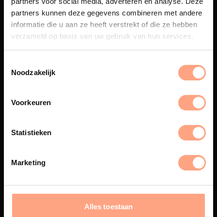
partners voor social media, adverteren en analyse. Deze
Maatwerk
partners kunnen deze gegevens combineren met andere
informatie die u aan ze heeft verstrekt of die ze hebben
Een exclusieve handgemaakte
beleving, waar Nederlands
verzameld op basis van uw gebruik van hun services.
vakmanschap en design
samenkomen.
Noodzakelijk
Voorkeuren
Spuiterij
De meubelen worden in onze
Statistieken
eigen spuiterij afgewerkt met
een hoogwaardige twee
componenten lak.
Marketing
Interieur inrichting
Alles toestaan