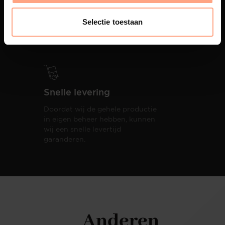
PUUUR biedt volledige
ontzorging van eerste schets tot
Selectie toestaan
oplevering,
met als resultaat een
totale woonbeleving.
Snelle levering
Doordat wij de gehele productie
in eigen beheer hebben, kunnen
wij een snelle levertijd
garanderen.
Anderen