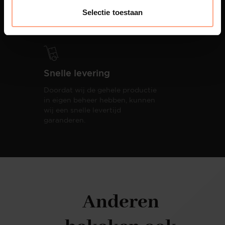
oplevering,
met als resultaat een
Selectie toestaan
totale woonbeleving.
Snelle levering
Doordat wij de gehele productie
in eigen beheer hebben, kunnen
wij een snelle levertijd
garanderen.
Anderen