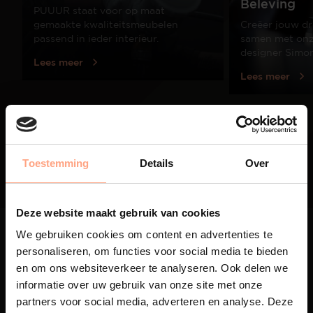
Beleving
PUUUR staat voor op maat
gemaakte kwaliteitsmeubelen
Creëer jouw dr
passend in ieder interieur.
samen met onze
designer Simo
Lees meer
Lees meer
01
/
03
Toestemming
Details
Over
Deze website maakt gebruik van cookies
We gebruiken cookies om content en advertenties te
personaliseren, om functies voor social media te bieden
en om ons websiteverkeer te analyseren. Ook delen we
informatie over uw gebruik van onze site met onze
Maatwerk
partners voor social media, adverteren en analyse. Deze