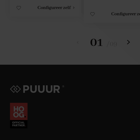
Configureer zelf
Configureer z
01
/
09