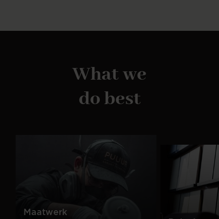
zwart, grijs. Alle metalen onderstellen zijn van
hoogwaardig staal met een duurzame, matte
afwerking. De eiken onderstellen zijn van massief
hout in tijdloze tinten. De Yanai-stoel is eenvoudig
te monteren.
What we
do best
Maatwerk