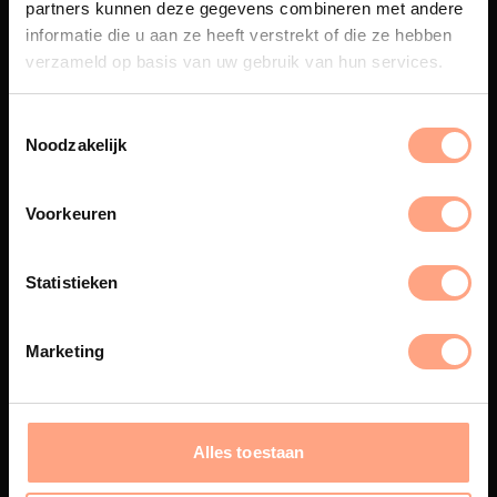
partners kunnen deze gegevens combineren met andere
Een exclusieve handgemaakte
informatie die u aan ze heeft verstrekt of die ze hebben
beleving, waar Nederlands
vakmanschap en design
verzameld op basis van uw gebruik van hun services.
samenkomen.
Noodzakelijk
Spuiterij
Voorkeuren
De meubelen worden in onze
eigen spuiterij afgewerkt met
Statistieken
een hoogwaardige twee
componenten lak.
Marketing
Interieur inrichting
Alles toestaan
PUUUR biedt volledige
ontzorging van eerste schets tot