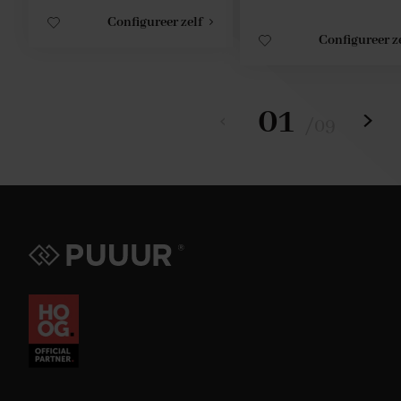
Configureer zelf
Configureer z
01
/
09