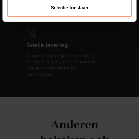
oplevering,
met als resultaat een
Selectie toestaan
totale woonbeleving.
Snelle levering
Doordat wij de gehele productie
in eigen beheer hebben, kunnen
wij een snelle levertijd
garanderen.
Anderen