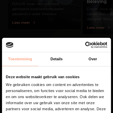
Beleving
PUUUR staat voor op maat
gemaakte kwaliteitsmeubelen
Creëer jouw dr
passend in ieder interieur.
samen met onze
designer Simo
Lees meer
Lees meer
01
/
03
Toestemming
Details
Over
Deze website maakt gebruik van cookies
We gebruiken cookies om content en advertenties te
personaliseren, om functies voor social media te bieden
en om ons websiteverkeer te analyseren. Ook delen we
informatie over uw gebruik van onze site met onze
Maatwerk
partners voor social media, adverteren en analyse. Deze