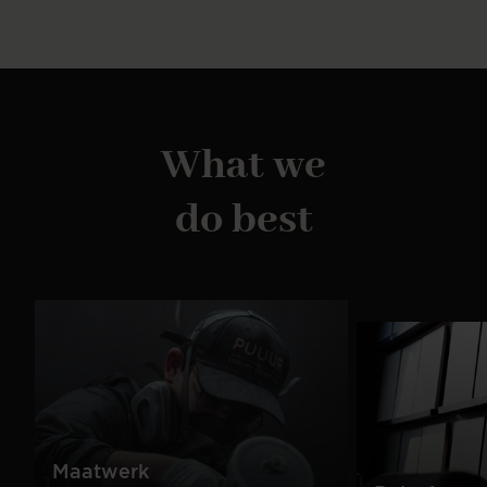
zwart, grijs. Alle metalen onderstellen zijn van
hoogwaardig staal met een duurzame, matte
afwerking. De eiken onderstellen zijn van massief
hout in tijdloze tinten. De Yanai-stoel is eenvoudig
te monteren.
What we
do best
Maatwerk