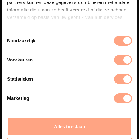
partners kunnen deze gegevens combineren met andere
Een exclusieve handgemaakte
informatie die u aan ze heeft verstrekt of die ze hebben
beleving, waar Nederlands
vakmanschap en design
verzameld op basis van uw gebruik van hun services.
samenkomen.
Noodzakelijk
Spuiterij
Voorkeuren
De meubelen worden in onze
eigen spuiterij afgewerkt met
Statistieken
een hoogwaardige twee
componenten lak.
Marketing
Interieur inrichting
Alles toestaan
PUUUR biedt volledige
ontzorging van eerste schets tot