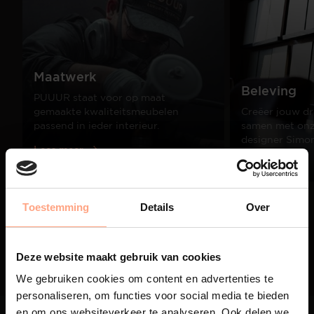
Maatwerk
Beleving
PUUUR staat voor op maat
gemaakte kwaliteitsmeubelen
Creëer jouw dr
passend in ieder interieur.
samen met onze
designer Simo
Lees meer
Lees meer
Toestemming
Details
Over
01
/
03
Deze website maakt gebruik van cookies
We gebruiken cookies om content en advertenties te
personaliseren, om functies voor social media te bieden
en om ons websiteverkeer te analyseren. Ook delen we