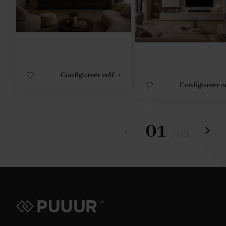
Configureer zelf
Configureer z
01
/
09