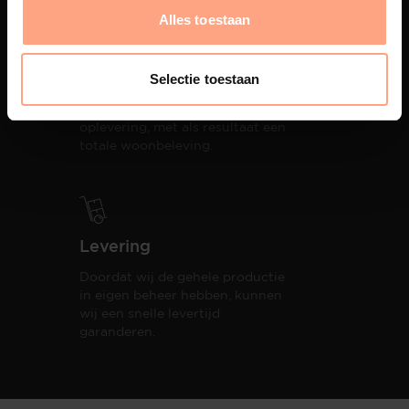
Alles toestaan
Productie
Selectie toestaan
PUUUR biedt volledige
ontzorging van eerste schets tot
oplevering,
met als resultaat een
totale woonbeleving.
Levering
Doordat wij de gehele productie
in eigen beheer hebben, kunnen
wij een snelle levertijd
garanderen.