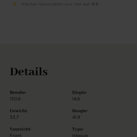
Klanten beoordelen ons met een
9.6
kWwarmte afgeven. Hiermee onderscheidt deze
haard zich van veel andere elektrische haarden en
krijgt het haardvuur een nog realistischer en
sfeervoller beeld. Alsof u voor een echte haard zit....
Let op: deze haard wordt standaard geleverd met
een kiezelset (glazen/kristallen steentjes). Een
houtset is optioneel en heeft een meerprijs (zie
extra's). Indien u een houtset besteld, wordt het
kiezelset er standaard bij geleverd. Bewonder deze
haard zelf in ons Experiece Center.
Details
Breedte:
Diepte:
130,6
14,6
Gewicht:
Hoogte:
33,7
41,9
Vuurzicht:
Type:
Front
Inbouw