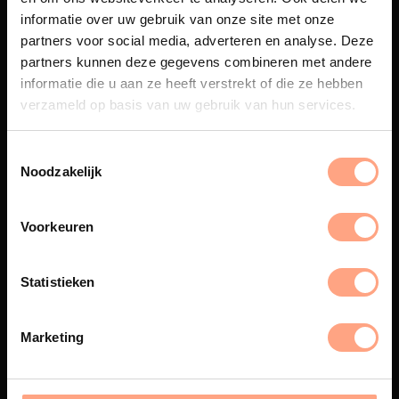
informatie over uw gebruik van onze site met onze
partners voor social media, adverteren en analyse. Deze
partners kunnen deze gegevens combineren met andere
informatie die u aan ze heeft verstrekt of die ze hebben
Maatwerk
verzameld op basis van uw gebruik van hun services.
Een exclusieve handgemaakte
beleving, waar Nederlands
vakmanschap en design
Noodzakelijk
samenkomen.
Voorkeuren
Spuiterij
Statistieken
De meubelen worden in onze
eigen spuiterij afgewerkt met
Marketing
een hoogwaardige twee
componenten lak.