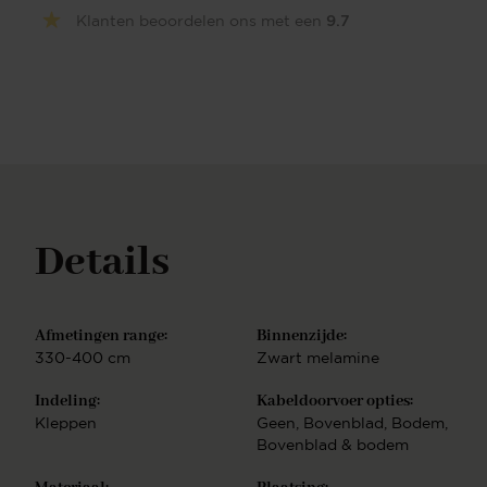
worden in je TV-Meubel. Essentieel is wel dat de
Klanten beoordelen ons met een
9.7
kabels via de achterkant een doorgang hebben
zodat de stekker in het stopcontact gestoken kan
worden of de kabel aangesloten kan worden op de
televisie.PUUUR Interiors maakt het mogelijk om
voor alle staande en hangende TV-Meubelen in de
collectie een kabeldoorvoer te realiseren. Kies de
kabeldoorvoer die bij jou past. De configurator
biedt je de mogelijkheid om een keuze te maken
tussen diverse opties. Experience CenterDit TV-
Meubel met eigen ogen bekijken of wil je graag
Details
advies op maat? Geen probleem! Kom langs in ons
Experience Center in Purmerend. Onze
interieurstylisten staan voor je klaar om je van
persoonlijk advies te voorzien. Klik hier voor meer
Afmetingen range:
Binnenzijde:
informatie over ons Experience Center. TV-Meubel
330-400 cm
Zwart melamine
op maatPUUUR staat voor op maat gemaakte
kwaliteitsmeubelen. In onze eigen meubelmakerij en
Indeling:
Kabeldoorvoer opties:
spuiterij produceren wij een uitgebreide collectie
Kleppen
Geen
, Bovenblad
, Bodem
,
meubelen. Jouw droommeubel volledig op maat
Bovenblad & bodem
laten maken? Wij gaan met jouw wensen aan de
slag om precies te maken wat je zoekt en je wensen