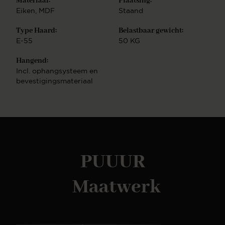
Materiaal:
Plaatsing:
werkelijkheid te laten worden. KleurstalenDe
Eiken
, MDF
Staand
kleuren van onze meubelen zijn zorgvuldig
uitgekozen en daardoor makkelijk te combineren in
Type Haard:
Belastbaar gewicht:
vrijwel ieder interieur. Wil je een kleur thuis
E-55
50 KG
bekijken? Klik dan hier om kleurstalen te bestellen.
Design TV-MeubelenDe vormgeving van
Hangend:
een meubel is bepalend voor de uitstraling in huis.
Incl. ophangsysteem en
Ga voor speelse vormen of kies voor strakke lijnen.
bevestigingsmateriaal
In het assortiment van PUUUR zit er voor ieder
interieur een design tussen. Kies jouw favoriete
model en configureer deze volledig naar jouw wens.
Ons complete assortimentNaast TV-
Meubelen hebben wij ook andere meubelen in onze
collectie. Zo hebben wij ook
bijvoorbeeld Salontafels, sidetables en cinewalls.
PUUUR
Deze zijn ook geheel naar wens zelf samen te
stellen. Combineer meerdere soorten meubels uit
dezelfde serie en creëer een mooi geheel of kies
Maatwerk
voor meerdere verschillende stijlen voor een speels
effect.