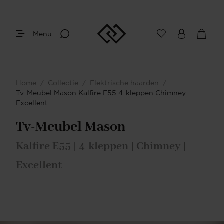
Menu
Afmetingen
Maak je keuze
Home
/
Collectie
/
Elektrische haarden
/
Je bent gestart met het samenstellen van
Tv-Meubel Mason Kalfire E55 4-kleppen Chimney
jouw eigen TV-meubel met koof. Begin
Excellent
bij het bepalen van de gewenste
afmetingen.
Tv-Meubel Mason
Meer info
Kalfire E55 | 4-kleppen | Chimney |
Excellent