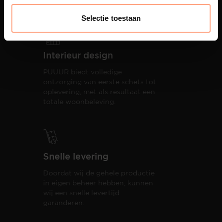
componenten lak.
Selectie toestaan
Interieur design
PUUUR biedt volledige
ontzorging van eerste schets tot
oplevering,
met als resultaat een
totale woonbeleving.
Snelle levering
Doordat wij de gehele productie
in eigen beheer hebben, kunnen
wij een snelle levertijd
garanderen.