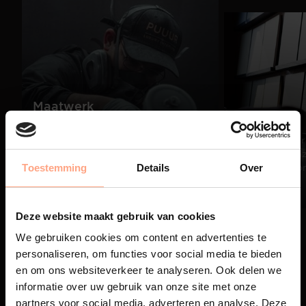
Maatwerk
Beleving
PUUUR staat voor op maat
gemaakte kwaliteitsmeubelen
Creëer jouw dr
passend in ieder interieur.
samen met onze
Toestemming
Details
Over
designer Simo
Lees meer
Lees meer
Deze website maakt gebruik van cookies
We gebruiken cookies om content en advertenties te
01
personaliseren, om functies voor social media te bieden
/
03
en om ons websiteverkeer te analyseren. Ook delen we
informatie over uw gebruik van onze site met onze
partners voor social media, adverteren en analyse. Deze