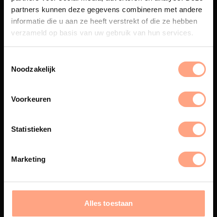
partners kunnen deze gegevens combineren met andere
informatie die u aan ze heeft verstrekt of die ze hebben
verzameld op basis van uw gebruik van hun services.
Noodzakelijk
Maatwerk
Een exclusieve handgemaakte
Voorkeuren
beleving, waar Nederlands
vakmanschap en design
samenkomen.
Statistieken
Marketing
Spuiterij
De meubelen worden in onze
eigen spuiterij afgewerkt met
Alles toestaan
een hoogwaardige twee