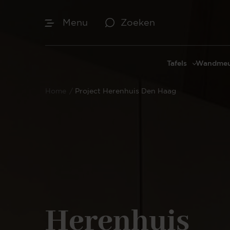
Menu
Zoeken
Tafels
Wandmeu
Eettafels
Cinewal
Home
/
Project Herenhuis Den Haag
Salontafels
TV-meu
Sidetables
TV meub
Bijzettafels
TV-wan
TV-pane
Vakkenk
Dressoir
Make-up
Herenhuis