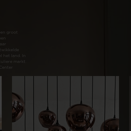
Wijnpalen
 een groot
een
aar
ntwikkelde
l het land. In
uliere markt.
 Center