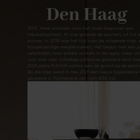
Den Haag
2015, twee vrienden voor het leven beginnen een
meubelspuiterij. Al snel groeide de spuiterij uit tot
succes. In 2018 was het tijd voor de volgende stap: 
hoogwaardige meubelmakerij. Het begon met een p
salontafels voor enkele winkels in de regio, maar o
zich snel naar volledige collecties geleverd door hee
2021 zette PUUUR voeten aan de grond op de partic
Bij die stap werd in mei 2021 een nieuw Experience
geopend in Purmerend van ruim 650 m2.