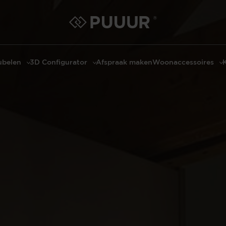
belen
3D Configurator
Afspraak maken
Woonaccessoires
ls
3D Tafel configurator
Bombyxx
bels
3D TV-Meubel configurator
Claudi
el met sfeerhaard
3D TV-Meubel met TV-Paneel
Decoratie
dmeubels
3D TV-Paneel configurator
Huisparfums
el
Geurkaarsen
asten
Kaarshouders
s
Lampen
 tafels
Spiegels
Serveren