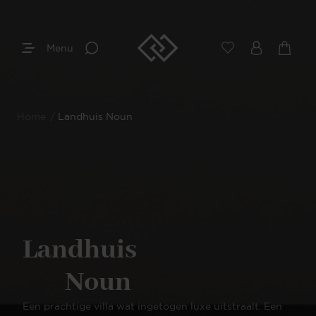
Menu
Home
/
Landhuis Noun
Landhuis
Noun
Een prachtige villa wat ingetogen luxe uitstraalt. Een