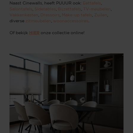
Naast Cinewalls, heeft PUUUR ook:
Eettafels
,
Salontafels
,
Sidetables
,
Bijzettafels
,
TV-meubelen
,
Vakkenkasten
,
Dressoirs
,
Make-up tafels
,
Zuilen
,
diverse
zitmeubelen
,
woonaccessoires
.
Of bekijk
HIER
onze collectie online!