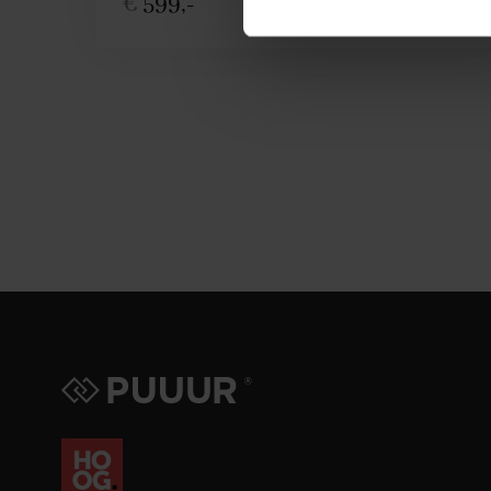
€
599,-
Configureer