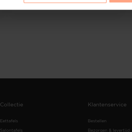
€
479,-
Configureer
Collectie
Klantenservice
Eettafels
Bestellen
Salontafels
Bezorgen & levertijd