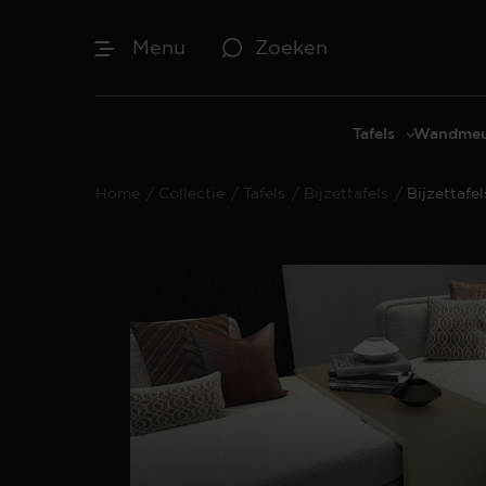
Menu
Zoeken
Tafels
Wandmeu
Eettafels
Cinewal
Home
/
Collectie
/
Tafels
/
Bijzettafels
/
Bijzettafe
Salontafels
TV-meu
Sidetables
TV meub
Bijzettafels
TV-wan
TV-pane
Vakkenk
Dressoir
Make-up