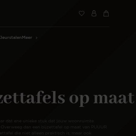
Kleurstalen
Meer
zettafels op maat
aar dat ene unieke stuk dat jouw woonruimte
 Overweeg dan een bijzettafel op maat van PUUUR
zettafel die niet alleen praktisch is, maar ook