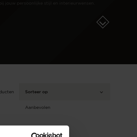
bij jouw persoonlijke stijl en interieurwensen.
ducten
Sorteer op
Aanbevolen