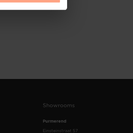
Showrooms
Purmerend
Einsteinstraat 57