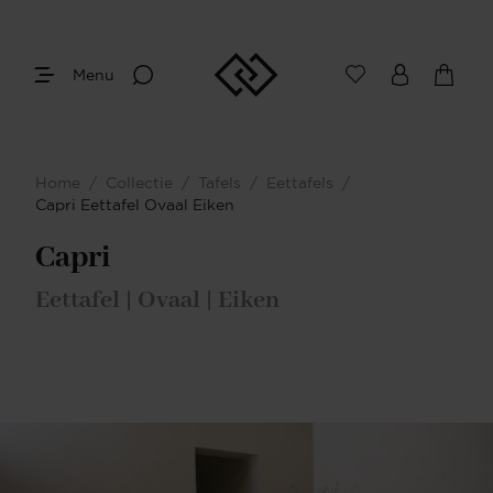
Menu
Afmetingen
Maak je keuze
Home
/
Collectie
/
Tafels
/
Eettafels
/
Je bent gestart met het samenstellen van
Capri Eettafel Ovaal Eiken
jouw eigen eettafel. Begin bij het bepalen
van de gewenste afmetingen.
Capri
Eettafel | Ovaal | Eiken