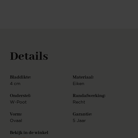
MatrixpootHet onderstel van je eettafel draagt net
zo veel bij aan de uitstraling van je tafel als het
tafelblad. Het is de combinatie die je eettafel
compleet maakt. Kies voor een stoere, luxe of een
klassieke uitstraling. De matrixpoot is en blijft een
all-time favorite. Met zijn industriële, robuuste
uitstraling past dit onderstel onder vrijwel iedere
eettafel. Je kunt ervoor kiezen het onderstel mee te
Details
laten spuiten in iedere gewenste kleur, zo creëer je
altijd een mooi geheel. Experience CenterDeze
eettafel met eigen ogen bekijken of wil je graag
advies op maat? Geen probleem! Kom langs in ons
Bladdikte:
Materiaal:
Experience Center in Purmerend. Onze
4 cm
Eiken
interieurstylisten staan voor je klaar om je van
persoonlijk advies te voorzien. Klik hier voor meer
Onderstel:
Randafwerking:
informatie over ons Experience Center. Eettafel op
W-Poot
Recht
maatOnze meubelen worden in onze eigen fabriek
gemaakt en gespoten. Wij produceren een
Vorm:
Garantie:
uitgebreide collectie aan luxe meubelen die passen
Ovaal
5 Jaar
in ieder interieur. Jouw eettafel wordt voorzien van
een hoogwaardige twee componenten lak.
Bekijk in de winkel
KleurstalenDe kleuren van onze meubelen zijn