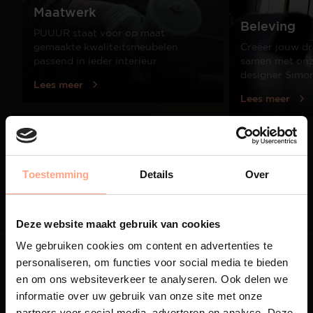
Maatwerk
Beleving
PUUUR staat voor op maat
gemaakte kwaliteitsmeubelen
Creëer jouw dr
passend in ieder interieur.
samen met onze
designer Simo
Lees meer
Lees meer
01
/
03
Toestemming
Details
Over
Deze website maakt gebruik van cookies
We gebruiken cookies om content en advertenties te
personaliseren, om functies voor social media te bieden
en om ons websiteverkeer te analyseren. Ook delen we
informatie over uw gebruik van onze site met onze
partners voor social media, adverteren en analyse. Deze