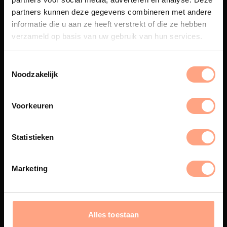
Maatwerk
partners kunnen deze gegevens combineren met andere
Een exclusieve handgemaakte
informatie die u aan ze heeft verstrekt of die ze hebben
beleving, waar Nederlands
verzameld op basis van uw gebruik van hun services.
vakmanschap en design
samenkomen.
Noodzakelijk
Voorkeuren
Spuiterij
De meubelen worden in onze
Statistieken
eigen spuiterij afgewerkt met
een hoogwaardige twee
componenten lak.
Marketing
Interieur design
Alles toestaan