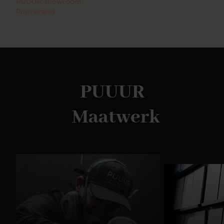
PUUUR showroom
zorgvuldig uitgekozen en daardoor makkelijk te
Purmerend
combineren in vrijwel ieder interieur. Wil je een
kleur thuis bekijken? Klik dan hier om kleurstalen te
bestellen. Rechthoekige EettafelDe vormgeving van
een meubel is bepalend voor de uitstraling in huis.
Ga voor speelse vormen of kies voor strakke lijnen.
In het assortiment van PUUUR zit er voor ieder
interieur een design tussen. Kies jouw favoriete
PUUUR
model en configureer deze volledig naar jouw wens.
Ons complete assortimentNaast eettafels hebben
wij ook andere meubelen in onze collectie. Zo
Maatwerk
hebben wij ook
bijvoorbeeld salontafels, dressoirs en vakkenkasten.
Deze zijn ook geheel naar wens zelf samen te
stellen. Combineer meerdere soorten meubels uit
dezelfde serie en creëer een mooi geheel of kies
voor meerdere verschillende stijlen voor een speels
effect.