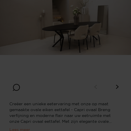
Breedte
Diepte
160
90
Bladdikte
Hoogte
2
76
Creëer een unieke eetervaring met onze op maat
gemaakte ovale eiken eettafel - Capri ovaal Breng
verfijning en moderne flair naar uw eetruimte met
onze Capri ovaal eettafel. Met zijn elegante ovale
vorm en stalen dubbele V-poten straalt deze tafel
Lees meer