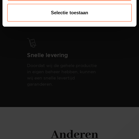
PUUUR biedt volledige
ontzorging van eerste schets tot
Selectie toestaan
oplevering,
met als resultaat een
totale woonbeleving.
Snelle levering
Doordat wij de gehele productie
in eigen beheer hebben, kunnen
wij een snelle levertijd
garanderen.
Anderen