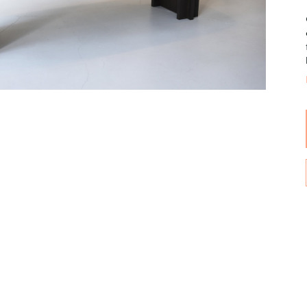
Wijnpalen
Breedte
Diepte
160
90