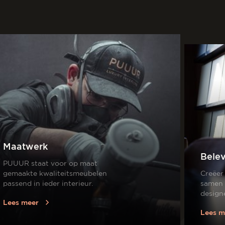
Maatwerk
Bele
PUUUR staat voor op maat
gemaakte kwaliteitsmeubelen
Creëer
passend in ieder interieur.
samen 
design
Lees meer
Lees m