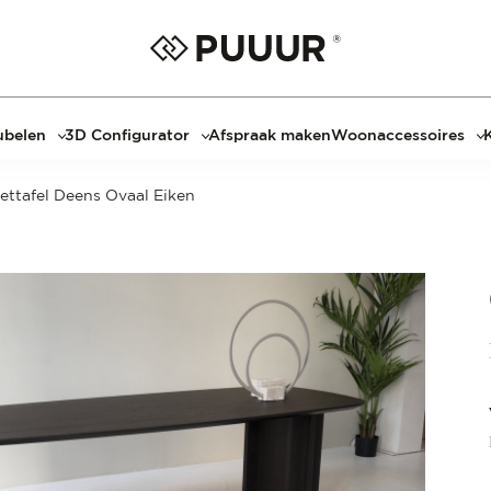
belen
3D Configurator
Afspraak maken
Woonaccessoires
ls
3D Tafel configurator
Bombyxx
ettafel Deens Ovaal Eiken
bels
3D TV-Meubel configurator
Claudi
el met sfeerhaard
3D TV-Meubel met TV-Paneel
Decoratie
dmeubels
3D TV-Paneel configurator
Huisparfums
el
Geurkaarsen
asten
Kaarshouders
s
Lampen
 tafels
Spiegels
Serveren