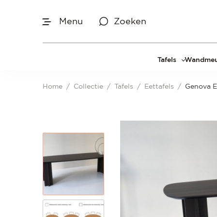
Menu
Zoeken
Afmetingen
Tafels
Wandmeu
Maak je keuze
Eettafels
Cinewal
Home
/
Collectie
/
Tafels
/
Eettafels
/
Genova E
Salontafels
TV-meu
Sidetables
TV meub
Je bent gestart met het samenstellen van
jouw eigen eettafel. Begin bij het bepalen
Bijzettafels
TV-wan
van de gewenste afmetingen.
TV-pane
Vakkenk
Dressoir
Make-up
Afmetingen