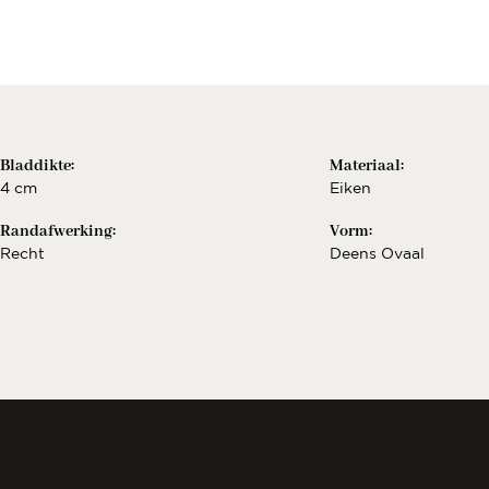
Berekenen..
€
Bekijk configurat
Bladdikte:
Materiaal:
4 cm
Eiken
Randafwerking:
Vorm:
Recht
Deens Ovaal