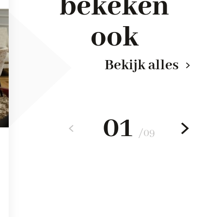
bekeken
ook
Bekijk alles
01
/
09