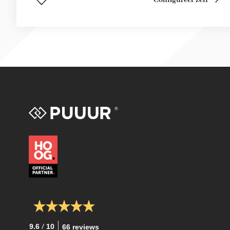
Configureer zelf
/
9.6
10
66 reviews