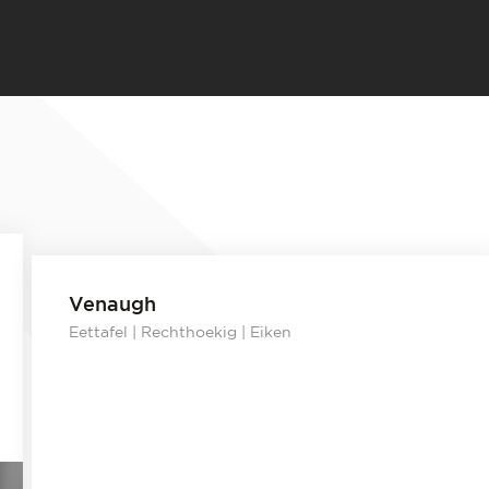
Venaugh
Eettafel | Rechthoekig | Eiken