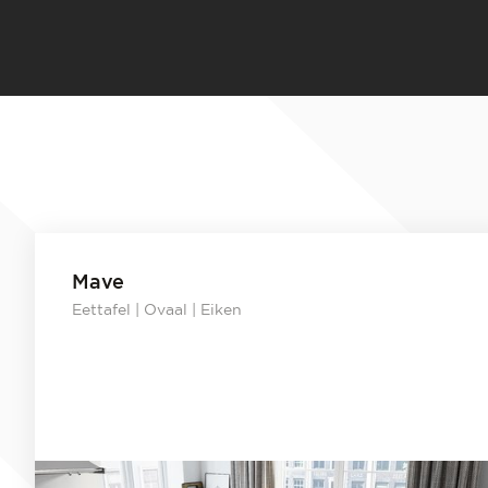
Mave
Eettafel | Ovaal | Eiken