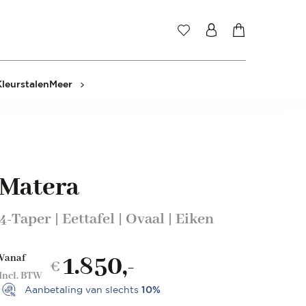
Kleurstalen
Meer
Matera
4-Taper | Eettafel | Ovaal | Eiken
1.850,-
Vanaf
€
Incl. BTW
Aanbetaling van slechts
10%