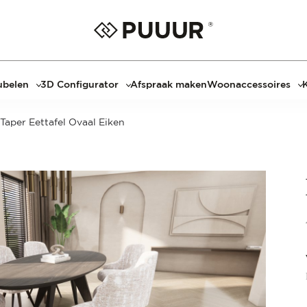
belen
3D Configurator
Afspraak maken
Woonaccessoires
ls
3D Tafel configurator
Bombyxx
Taper Eettafel Ovaal Eiken
bels
3D TV-Meubel configurator
Claudi
el met sfeerhaard
3D TV-Meubel met TV-Paneel
Decoratie
dmeubels
3D TV-Paneel configurator
Huisparfums
el
Geurkaarsen
asten
Kaarshouders
s
Lampen
 tafels
Spiegels
Serveren