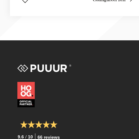
Configureer zelf
/
9.6
10
66 reviews