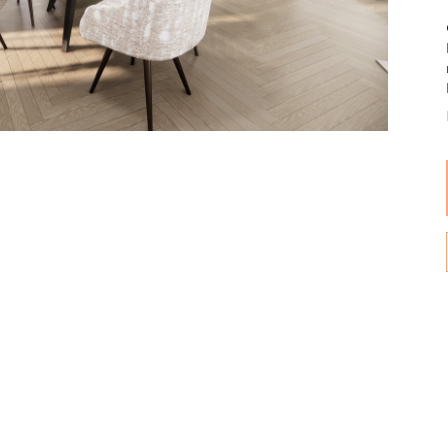
Wijnpalen
Breedte
Diepte
160
90