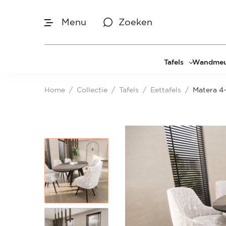
Menu
Zoeken
Afmetingen
Tafels
Wandmeu
Maak je keuze
Eettafels
Cinewal
Home
/
Collectie
/
Tafels
/
Eettafels
/
Matera 4-
Salontafels
TV-meu
Sidetables
TV meub
Je bent gestart met het samenstellen van
jouw eigen eettafel. Begin bij het bepalen
Bijzettafels
TV-wan
van de gewenste afmetingen.
TV-pane
Vakkenk
Dressoir
Make-up
Afmetingen