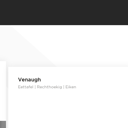
Venaugh
Eettafel | Rechthoekig | Eiken