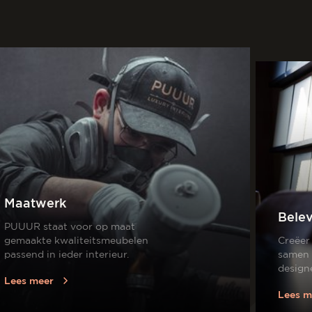
Maatwerk
Bele
PUUUR staat voor op maat
gemaakte kwaliteitsmeubelen
Creëer
passend in ieder interieur.
samen 
design
Lees meer
Lees m