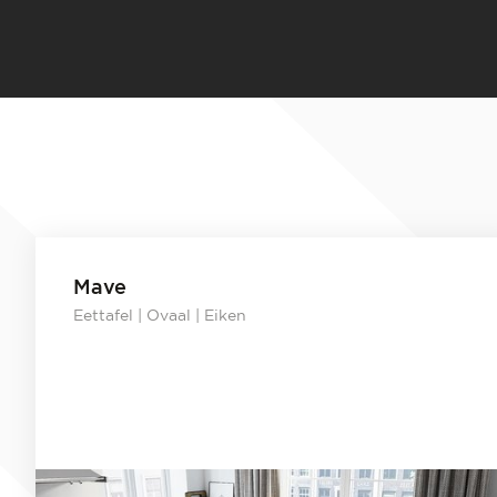
Mave
Eettafel | Ovaal | Eiken