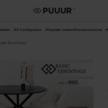
belen
3D Configurator
Afspraak maken
Woonaccessoires
ls
3D Tafel configurator
Bombyxx
tafel Rond Eiken
bels
3D TV-Meubel configurator
Claudi
el met sfeerhaard
3D TV-Meubel met TV-Paneel
Decoratie
dmeubels
3D TV-Paneel configurator
Huisparfums
el
Geurkaarsen
asten
Kaarshouders
s
Lampen
 tafels
Spiegels
Serveren