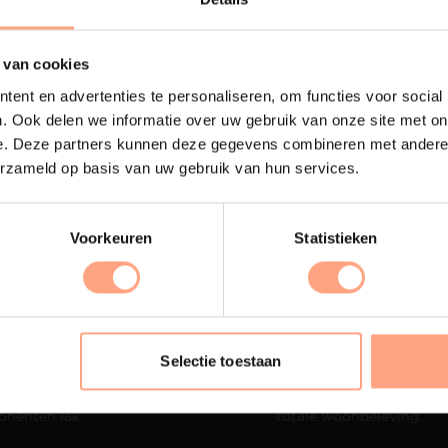
 van cookies
ent en advertenties te personaliseren, om functies voor social
. Ook delen we informatie over uw gebruik van onze site met on
e. Deze partners kunnen deze gegevens combineren met andere i
erzameld op basis van uw gebruik van hun services.
Voorkeuren
Statistieken
terij
Interieur design
ubelen worden in onze
PUUUR biedt volledige
Selectie toestaan
 spuiterij afgewerkt met
ontzorging van eerste sc
oogwaardige twee
oplevering,
met als resul
nenten lak.
totale woonbeleving.