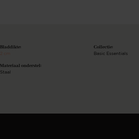
Berekenen..
€
Bekijk configurat
Bladdikte:
Collectie:
2 cm
Basic Essentials
Materiaal onderstel:
Staal