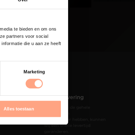
 media te bieden en om ons
ze partners voor social
nformatie die u aan ze heeft
Marketing
Snelle levering
Doordat wij de gehele
Alles toestaan
hets tot
productie in
taat een
eigen beheer hebben, kunnen
wij een snelle levertijd
garanderen.