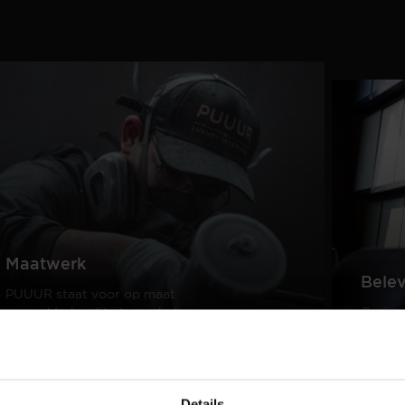
Maatwerk
Bele
PUUUR staat voor op maat
gemaakte kwaliteitsmeubelen
Creëer
passend in ieder interieur.
samen 
design
Lees meer
Lees m
Details