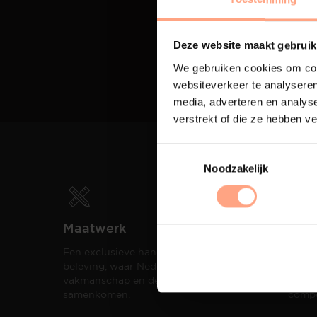
Deze website maakt gebruik
We gebruiken cookies om cont
websiteverkeer te analyseren
media, adverteren en analys
verstrekt of die ze hebben v
Noodzakelijk
Maatwerk
Spui
Een exclusieve handgemaakte
De me
beleving, waar Nederlands
eigen
vakmanschap en design
een h
samenkomen.
compo