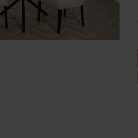
Wijnpalen
Diameter
Hoogte
100
78