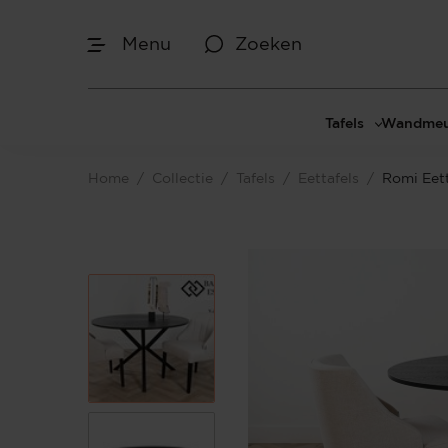
Menu
Zoeken
Afmetingen
Tafels
Wandmeu
Maak je keuze
Eettafels
Cinewal
Home
/
Collectie
/
Tafels
/
Eettafels
/
Romi Eet
Salontafels
TV-meu
Sidetables
TV meub
Je bent gestart met het samenstellen van
jouw eigen eettafel. Begin bij het bepalen
Bijzettafels
TV-wan
van de gewenste afmetingen.
TV-pane
Vakkenk
Dressoir
Make-up
Afmetingen