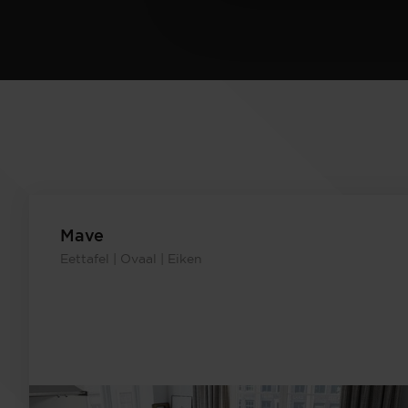
Mave
Eettafel | Ovaal | Eiken