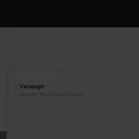
Venaugh
Eettafel | Rechthoekig | Eiken