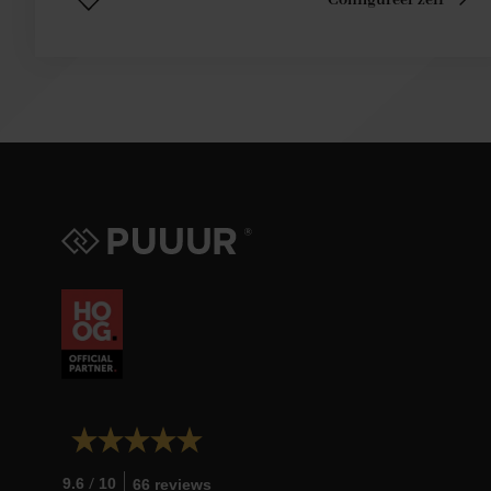
Configureer zelf
/
9.6
10
66 reviews