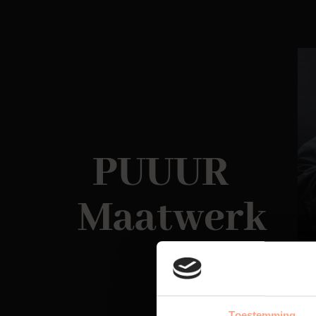
PUUUR
Maatwerk
Toestemming