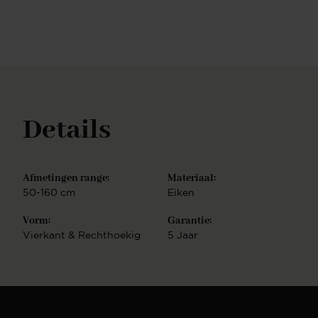
rechthoekige salontafel is in elk interieur te
integreren.
Details
Afmetingen range:
Materiaal:
50-160 cm
Eiken
Vorm:
Garantie:
Vierkant & Rechthoekig
5 Jaar