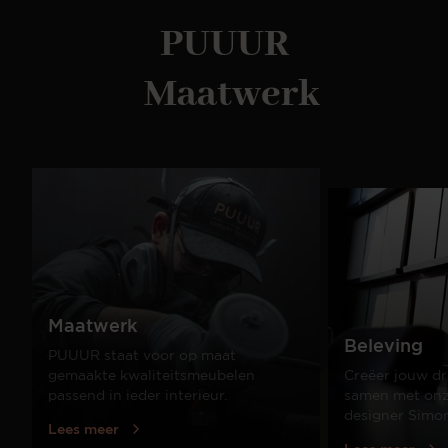
PUUUR
Maatwerk
Maatwerk
Beleving
PUUUR staat voor op maat
gemaakte kwaliteitsmeubelen
Creëer jouw dr
passend in ieder interieur.
samen met onze
designer Simo
Lees meer