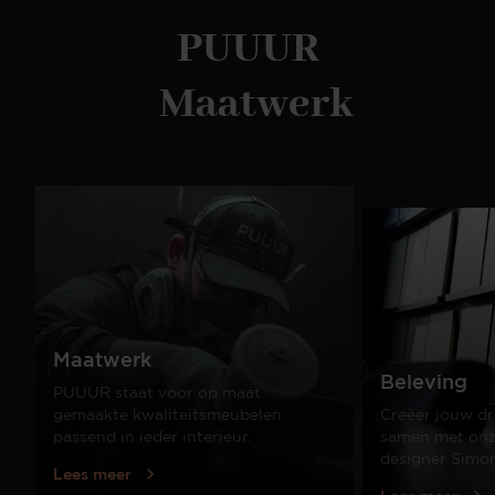
PUUUR
Maatwerk
Maatwerk
Beleving
PUUUR staat voor op maat
gemaakte kwaliteitsmeubelen
Creëer jouw dr
passend in ieder interieur.
samen met onze
designer Simo
Lees meer