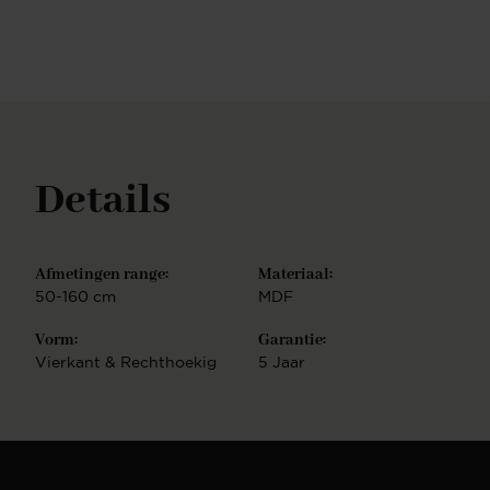
assortiment vind je een ruime collectie aan
rechthoekige en vierkante salontafels. Al onze
salontafels hebben een hoogwaardige afwerking en
trendy uitstraling, die passen in ieder interieur. Het
maakt niet uit wat voor woonstijl je hebt, een
rechthoekige salontafel is in elk interieur te
integreren.
Details
Afmetingen range:
Materiaal:
50-160 cm
MDF
Vorm:
Garantie:
Vierkant & Rechthoekig
5 Jaar