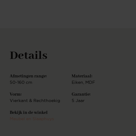
maten. Ook het onderstel kan de salontafel een
uitgesproken uitstraling geven. Wil jij een vierkante,
ronde of andere vormen? Wij hebben het in het
assortiment of kunnen het voor je maken. Wil je een
wit meubel of toch liever grijs? Wil je een eiken
meubel of toch liever in hoogglans of mat? Alles is
mogelijk! Zo zit er voor iedereen altijd wat tussen
en dat is waar het bij ons om draait. We helpen je
Details
vanaf stap één en komen samen tot het beste
eindproduct.
Afmetingen range:
Materiaal:
50-160 cm
Eiken
, MDF
Vorm:
Garantie:
Vierkant & Rechthoekig
5 Jaar
Bekijk in de winkel
Meubel en Slaaphuys