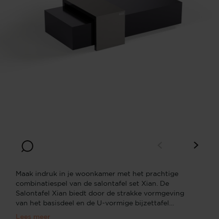
Breedte
Diepte (bloktafel)
(bloktafel)
80
50
Hoogte
(bloktafel)
30
Maak indruk in je woonkamer met het prachtige
combinatiespel van de salontafel set Xian. De
Salontafel Xian biedt door de strakke vormgeving
van het basisdeel en de U-vormige bijzettafel
diverse mogelijkheden. Er zijn diverse maten en
Lees meer