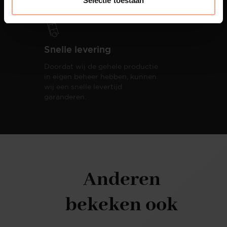
Selectie toestaan
Snelle levering
Doordat wij de gehele productie
in eigen beheer hebben, kunnen
wij een snelle levertijd
garanderen.
Anderen
bekeken ook