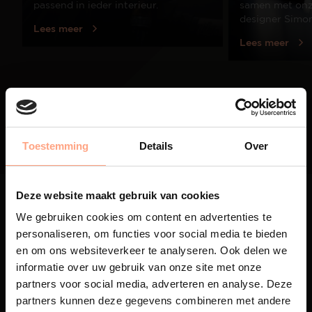
passend in ieder interieur.
samen met onze
designer Simo
Lees meer
Lees meer
01
/
03
Toestemming
Details
Over
Deze website maakt gebruik van cookies
We gebruiken cookies om content en advertenties te
personaliseren, om functies voor social media te bieden
en om ons websiteverkeer te analyseren. Ook delen we
Maatwerk
informatie over uw gebruik van onze site met onze
partners voor social media, adverteren en analyse. Deze
Een exclusieve handgemaakte
partners kunnen deze gegevens combineren met andere
beleving, waar Nederlands