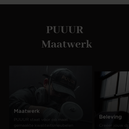
PUUUR
Maatwerk
Maatwerk
Beleving
PUUUR staat voor op maat
gemaakte kwaliteitsmeubelen
Creëer jouw dr