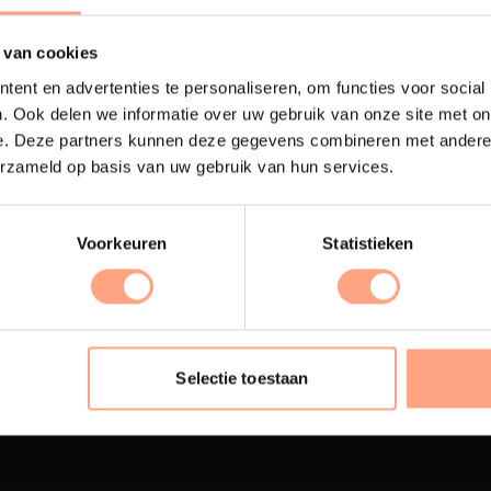
 van cookies
ent en advertenties te personaliseren, om functies voor social
. Ook delen we informatie over uw gebruik van onze site met on
e. Deze partners kunnen deze gegevens combineren met andere i
erzameld op basis van uw gebruik van hun services.
Voorkeuren
Statistieken
terij
Interieur design
ubelen worden in onze
PUUUR biedt volledige
 spuiterij afgewerkt met
ontzorging van eerste sc
Selectie toestaan
oogwaardige twee
oplevering,
met als resul
nenten lak.
totale woonbeleving.