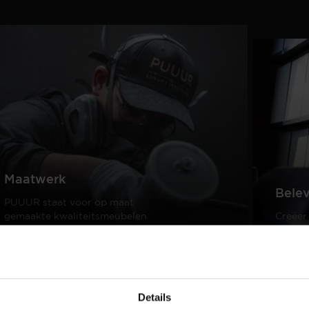
Maatwerk
Bele
PUUUR staat voor op maat
gemaakte kwaliteitsmeubelen
Creëer
passend in ieder interieur.
samen 
design
Lees meer
Lees m
Details