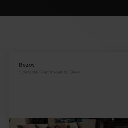
Bezos
Sidetable | Rechthoekig | Eiken