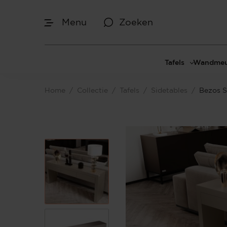
Menu
Zoeken
Afmetingen
Tafels
Wandmeu
Maak je keuze
Eettafels
Cinewal
Home
/
Collectie
/
Tafels
/
Sidetables
/
Bezos S
Salontafels
TV-meu
Sidetables
TV meub
Je bent gestart met het samenstellen van
jouw eigen sidetable. Begin bij het
Bijzettafels
TV-wan
bepalen van de gewenste afmetingen.
TV-pane
Vakkenk
Dressoir
Make-up
Afmetingen