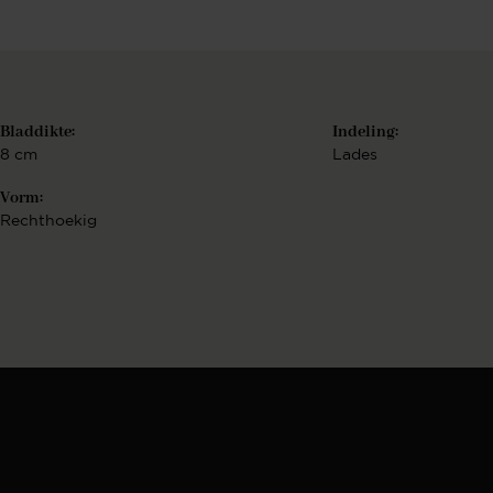
Berekenen..
€
Bekijk configurat
Bladdikte:
Indeling:
8 cm
Lades
Vorm:
Rechthoekig