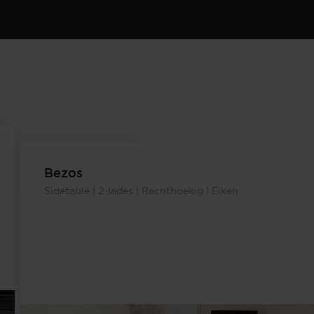
Bezos
Sidetable | 2-lades | Rechthoekig | Eiken