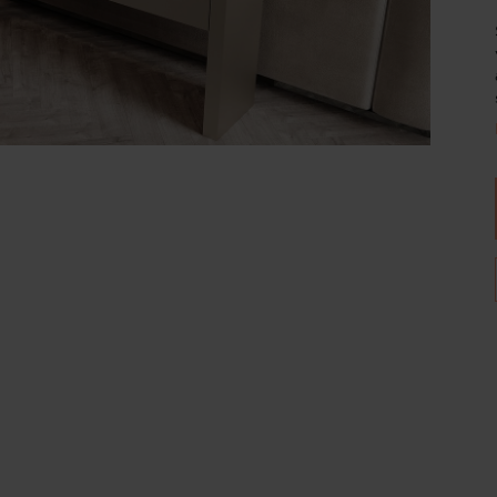
Wijnpalen
Breedte
Diepte
120
35