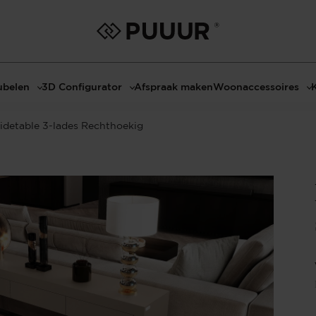
belen
3D Configurator
Afspraak maken
Woonaccessoires
ls
3D Tafel configurator
Bombyxx
idetable 3-lades Rechthoekig
bels
3D TV-Meubel configurator
Claudi
el met sfeerhaard
3D TV-Meubel met TV-Paneel
Decoratie
dmeubels
3D TV-Paneel configurator
Huisparfums
el
Geurkaarsen
asten
Kaarshouders
s
Lampen
 tafels
Spiegels
Serveren