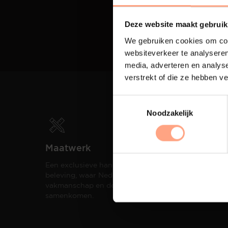
Deze website maakt gebruik
We gebruiken cookies om cont
websiteverkeer te analyseren
media, adverteren en analys
verstrekt of die ze hebben v
Noodzakelijk
Maatwerk
Spui
Een exclusieve handgemaakte
De me
beleving, waar Nederlands
eigen
vakmanschap en design
een h
samenkomen.
compo