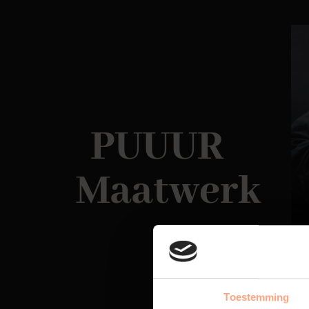
PUUUR
Maatwerk
Toestemming