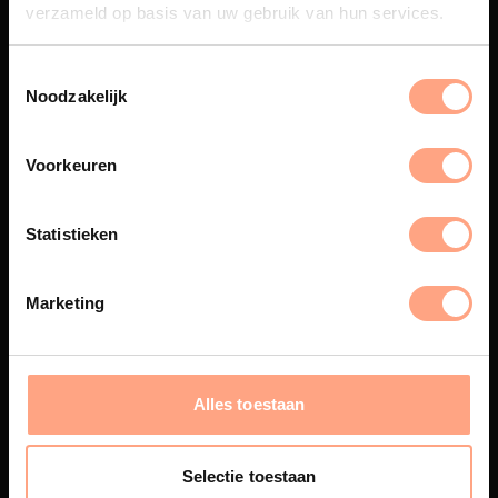
verzameld op basis van uw gebruik van hun services.
Noodzakelijk
Spuiterij
De meubelen worden in onze
Voorkeuren
eigen spuiterij afgewerkt met
een hoogwaardige twee
componenten lak.
Statistieken
Marketing
Interieur design
PUUUR biedt volledige
ontzorging van eerste schets tot
Alles toestaan
oplevering,
met als resultaat een
totale woonbeleving.
Selectie toestaan