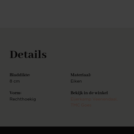
ruimtelijk gevoel aan een woning. Heb je veel
rechthoekige items in jouw interieur? Een ronde of
ovale vorm doorbreekt de vele rechte lijnen in huis
en zorgt voor een mooie balans. Je kunt ook
verschillende vormen, kleuren en materialen met
elkaar combineren voor een speels effect. In ons
uitgebreide assortiment is er een dressoir voor in
iedere woonstijl. Ons complete
Details
assortimentNaast sidetables hebben wij ook andere
meubelen in onze collectie. Zo hebben wij ook
bijvoorbeeld salontafels, dressoirs en cinewalls.
Deze zijn ook geheel naar wens zelf samen te
Bladdikte:
Materiaal:
stellen. Combineer meerdere soorten meubels uit
8 cm
Eiken
dezelfde serie en creëer een totale woonbeleving.
Vorm:
Bekijk in de winkel
Rechthoekig
Eijerkamp Veenendaal
,
TMC Goes