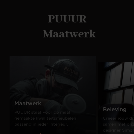
PUUUR
Maatwerk
Maatwerk
Beleving
PUUUR staat voor op maat
gemaakte kwaliteitsmeubelen
Creëer jouw dr
passend in ieder interieur.
samen met onze
designer Simo