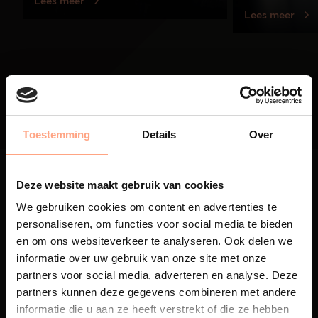
Lees meer
Lees meer
01
/
03
Toestemming
Details
Over
Deze website maakt gebruik van cookies
We gebruiken cookies om content en advertenties te
personaliseren, om functies voor social media te bieden
Maatwerk
en om ons websiteverkeer te analyseren. Ook delen we
informatie over uw gebruik van onze site met onze
Een exclusieve handgemaakte
partners voor social media, adverteren en analyse. Deze
beleving, waar Nederlands
partners kunnen deze gegevens combineren met andere
vakmanschap en design
samenkomen.
informatie die u aan ze heeft verstrekt of die ze hebben