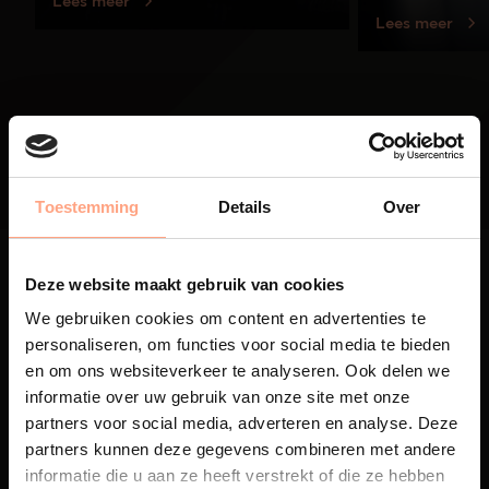
Lees meer
Lees meer
01
/
03
Toestemming
Details
Over
Deze website maakt gebruik van cookies
We gebruiken cookies om content en advertenties te
personaliseren, om functies voor social media te bieden
Maatwerk
en om ons websiteverkeer te analyseren. Ook delen we
informatie over uw gebruik van onze site met onze
Een exclusieve handgemaakte
partners voor social media, adverteren en analyse. Deze
beleving, waar Nederlands
partners kunnen deze gegevens combineren met andere
vakmanschap en design
samenkomen.
informatie die u aan ze heeft verstrekt of die ze hebben