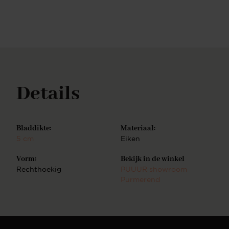
ruimtelijk gevoel aan een woning. Heb je veel
rechthoekige items in jouw interieur? Een ronde of
ovale vorm doorbreekt de vele rechte lijnen in huis
en zorgt voor een mooie balans. Je kunt ook
verschillende vormen, kleuren en materialen met
elkaar combineren voor een speels effect. In ons
uitgebreide assortiment is er een dressoir voor in
iedere woonstijl. Ons complete
Details
assortimentNaast sidetables hebben wij ook andere
meubelen in onze collectie. Zo hebben wij ook
bijvoorbeeld salontafels, dressoirs en cinewalls.
Deze zijn ook geheel naar wens zelf samen te
Bladdikte:
Materiaal:
stellen. Combineer meerdere soorten meubels uit
5 cm
Eiken
dezelfde serie en creëer een totale woonbeleving.
Vorm:
Bekijk in de winkel
Rechthoekig
PUUUR showroom
Purmerend