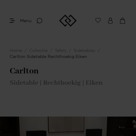
Menu
Afmetingen
Maak je keuze
Home
/
Collectie
/
Tafels
/
Sidetables
/
Je bent gestart met het samenstellen van
Carlton Sidetable Rechthoekig Eiken
jouw eigen sidetable. Begin bij het
bepalen van de gewenste afmetingen.
Carlton
Sidetable | Rechthoekig | Eiken