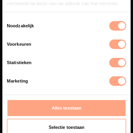
verzameld op basis van uw gebruik van hun services.
Noodzakelijk
Spuiterij
De meubelen worden in onze
Voorkeuren
eigen spuiterij afgewerkt met
een hoogwaardige twee
componenten lak.
Statistieken
Marketing
Interieur design
PUUUR biedt volledige
ontzorging van eerste schets tot
Alles toestaan
oplevering,
met als resultaat een
totale woonbeleving.
Selectie toestaan