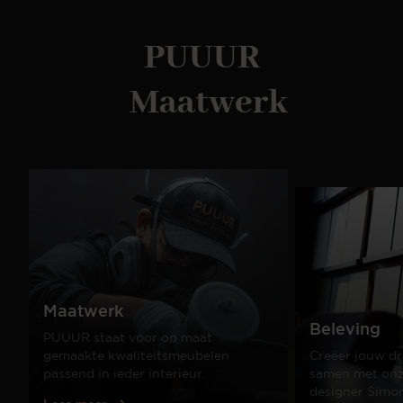
PUUUR
Maatwerk
Maatwerk
Beleving
PUUUR staat voor op maat
gemaakte kwaliteitsmeubelen
Creëer jouw dr
passend in ieder interieur.
samen met onze
designer Simo