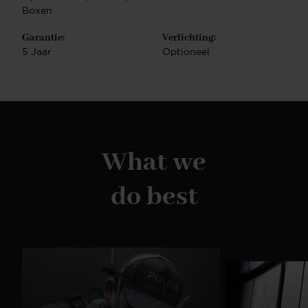
stopcontact bij de Cinewall aanwezig is. Houd er
Boxen
rekening mee dat alle bekabeling m.b.t. TV,
soundbar, TV kastje zoals HDMI of stroomkabels
Garantie:
Verlichting:
vooraf aanwezig zijn. Standaard houden wij
5 Jaar
Optioneel
rekening met een kabeldoorvoer in het midden van
de achterwand. Deze wordt via een kanaal begeleid
naar het onderste deel van de Cinewall. Indien dit in
jouw woonsituatie anders is, neem dan contact op
met onze klantenservice. Voor specifiek maatwerk
plannen wij een inmeetafspraak in. Na bestelling
nemen wij binnen 10 werkdagen contact op om de
What we
leverdetails te bespreken. Let op: Wij monteren
geen TV's en/of soundbars en sluiten geen
elektronische apparaten aan anders dan de
do best
verlichting van de Cinewall en/of elektrische
inbouwhaard. Experience Center Ben jij benieuwd
naar al onze mogelijkheden en wil je meer inspiratie
opdoen? Dan ben je altijd van harte welkom in ons
Experience Center in Purmerend. Onze
interieurstylisten staan altijd voor je klaar om je te
voorzien van persoonlijk advies. Klik hier voor meer
informatie over ons Experience Center. Ons
complete assortiment Naast onze cinewalls hebben