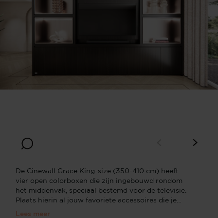
Breedte
Diepte
350
40
Hoogte
220
De Cinewall Grace King-size (350-410 cm) heeft
vier open colorboxen die zijn ingebouwd rondom
het middenvak, speciaal bestemd voor de televisie.
Plaats hierin al jouw favoriete accessoires die je
graag onder de aandacht brengt. In de vakken zijn
Lees meer