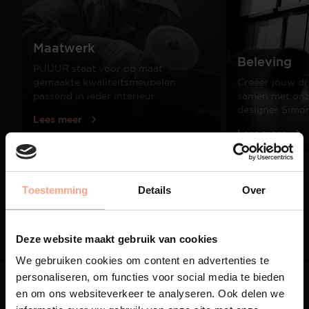
wij ook diverse andere meubelen uit dezelfde
collecties. Neem bijvoorbeeld eens een kijkje bij
onze vakkenkasten, tv-meubelen en salontafels en
Maatwerk
ontdek alle mogelijkheden. Ook al deze meubelen
Beleving
zijn geheel naar wens samen te stellen. Combineer
PUUUR staat voor op maat
diverse meubelen uit een collectie en creëer zo een
gemaakte kwaliteitsmeubelen
Creëer jouw dr
passend geheel.
passend in ieder interieur.
samen met onze
designer Simo
Lees meer
Lees meer
Toestemming
Details
Over
01
/
03
Deze website maakt gebruik van cookies
We gebruiken cookies om content en advertenties te
personaliseren, om functies voor social media te bieden
en om ons websiteverkeer te analyseren. Ook delen we