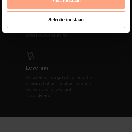
Alles toestaan
Productie
PUUUR biedt volledige
Selectie toestaan
ontzorging van eerste schets tot
oplevering,
met als resultaat een
totale woonbeleving.
Levering
Doordat wij de gehele productie
in eigen beheer hebben, kunnen
wij een snelle levertijd
garanderen.