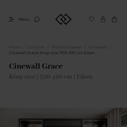
Menu
Afmetingen
Maak je keuze
Home
/
Collectie
/
Wandmeubelen
/
Cinewalls
/
Je bent gestart met het samenstellen van
Cinewall Grace King-size 350-410 cm Eiken
jouw eigen Cinewall. Begin bij het
bepalen van de gewenste afmetingen.
Cinewall Grace
King-size | 350-410 cm | Eiken