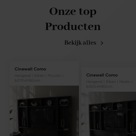
Onze top
Producten
Bekijk alles
Cinewall Como
Cinewall Como
Hangend | Eiken | Piccolo |
b270xh180cm
Hangend | Eiken | Medio |
b300xh180cm