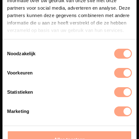
informatie over uw gebruik van onze site met onze
partners voor social media, adverteren en analyse. Deze
partners kunnen deze gegevens combineren met andere
Maatwerk
informatie die u aan ze heeft verstrekt of die ze hebben
verzameld op basis van uw gebruik van hun services.
Een exclusieve handgemaakte
beleving, waar Nederlands
vakmanschap en design
samenkomen.
Noodzakelijk
Voorkeuren
Spuiterij
Statistieken
De meubelen worden in onze
eigen spuiterij afgewerkt met
een hoogwaardige twee
Marketing
componenten lak.