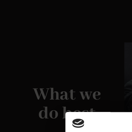
What we
do best