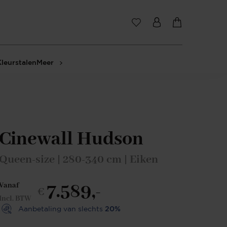
Kleurstalen
Meer
Cinewall Hudson
Queen-size | 280-340 cm | Eiken
7.589,-
Vanaf
€
Incl. BTW
Aanbetaling van slechts
20%