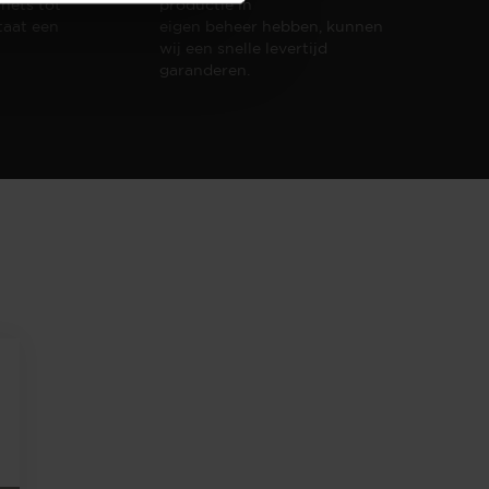
hets tot
productie in
taat een
eigen beheer hebben, kunnen
wij een snelle levertijd
garanderen.