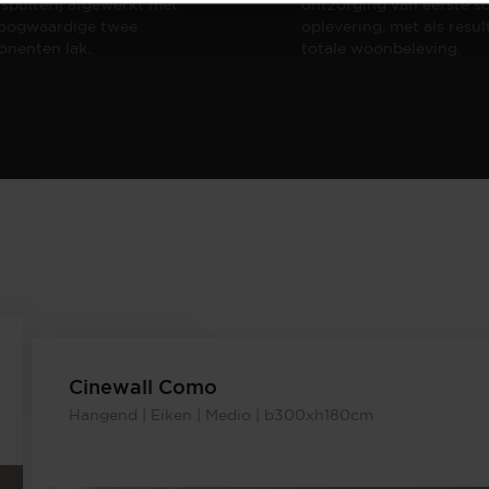
 spuiterij afgewerkt met
ontzorging van eerste sc
oogwaardige twee
oplevering,
met als resul
nenten lak.
totale woonbeleving.
Cinewall Como
Hangend | Eiken | Medio | b300xh180cm