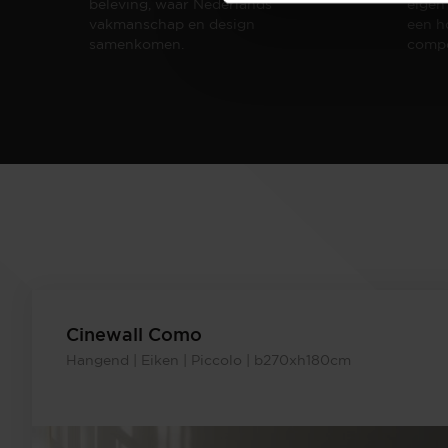
beleving, waar Nederlands
eigen
vakmanschap en design
een h
samenkomen.
compo
Cinewall Como
Hangend | Eiken | Piccolo | b270xh180cm