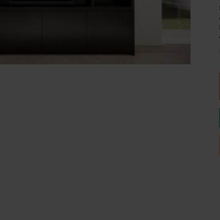
Wijnpalen
Breedte
Diepte
280
40