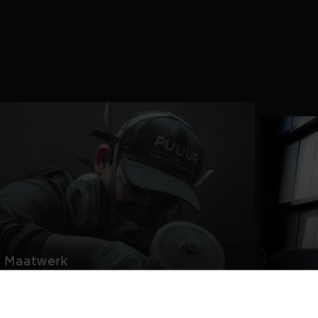
Maatwerk
Bele
PUUUR staat voor op maat
gemaakte kwaliteitsmeubelen
Creëer
passend in ieder interieur.
samen 