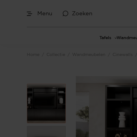
Menu
Zoeken
Afmetingen
Tafels
Wandmeu
Maak je keuze
Eettafels
Cinewal
Home
/
Collectie
/
Wandmeubelen
/
Cinewalls
Salontafels
TV-meu
Sidetables
TV meub
Je bent gestart met het samenstellen van
jouw eigen Cinewall. Begin bij het
Bijzettafels
TV-wan
bepalen van de gewenste afmetingen.
TV-pane
Vakkenk
Dressoir
Make-up
Afmetingen