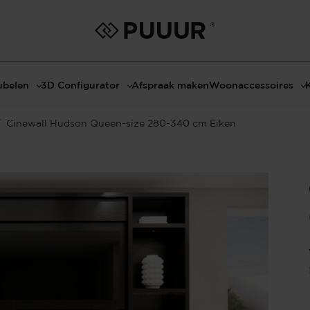
belen
3D Configurator
Afspraak maken
Woonaccessoires
ls
3D Tafel configurator
Bombyxx
/
Cinewall Hudson Queen-size 280-340 cm Eiken
bels
3D TV-Meubel configurator
Claudi
el met sfeerhaard
3D TV-Meubel met TV-Paneel
Decoratie
dmeubels
3D TV-Paneel configurator
Huisparfums
el
Geurkaarsen
asten
Kaarshouders
s
Lampen
 tafels
Spiegels
Serveren