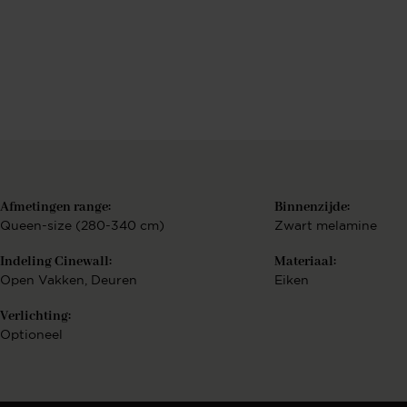
Berekenen..
€
Bekijk configurat
Afmetingen range:
Binnenzijde:
Queen-size (280-340 cm)
Zwart melamine
Indeling Cinewall:
Materiaal:
Open Vakken
, Deuren
Eiken
Verlichting:
Optioneel