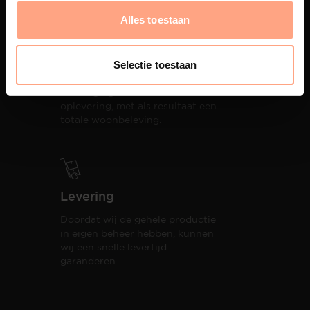
Alles toestaan
Productie
Selectie toestaan
PUUUR biedt volledige
ontzorging van eerste schets tot
oplevering,
met als resultaat een
totale woonbeleving.
Levering
Doordat wij de gehele productie
in eigen beheer hebben, kunnen
wij een snelle levertijd
garanderen.