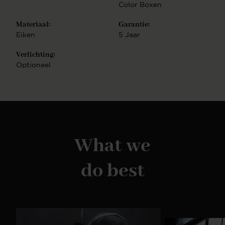
Naast cinewalls biedt PUUUR een uitgebreide
Color Boxen
selectie andere meubelen die prachtig te
combineren zijn. Bekijk bijvoorbeeld onze tv-
Materiaal:
Garantie:
meubelen, sidetables en vakkenkasten. Deze
Eiken
5 Jaar
meubelen zijn volledig naar wens samen te stellen,
waardoor je een totaal afgestemde woonbeleving
Verlichting:
kunt creëren.
Optioneel
What we
do best