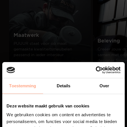
Maatwerk
Beleving
PUUUR staat voor op maat
gemaakte kwaliteitsmeubelen
Creëer jouw dr
passend in ieder interieur.
samen met onze
designer Simo
Lees meer
Lees meer
Toestemming
Details
Over
01
/
03
Deze website maakt gebruik van cookies
We gebruiken cookies om content en advertenties te
personaliseren, om functies voor social media te bieden