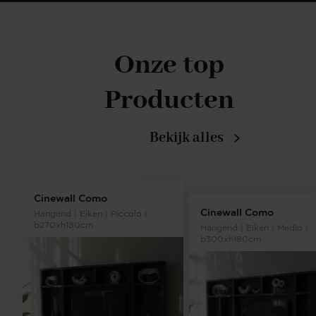
Onze top
Producten
Bekijk alles
Cinewall Como
Cinewall Como
Hangend | Eiken | Piccolo |
b270xh180cm
Hangend | Eiken | Medio |
b300xh180cm