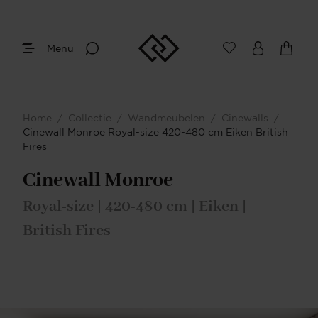
Menu
Afmetingen
Maak je keuze
Home
/
Collectie
/
Wandmeubelen
/
Cinewalls
/
Je bent gestart met het samenstellen van
Cinewall Monroe Royal-size 420-480 cm Eiken British
jouw eigen Cinewall. Begin bij het
Fires
bepalen van de gewenste afmetingen.
Cinewall Monroe
Royal-size | 420-480 cm | Eiken |
British Fires