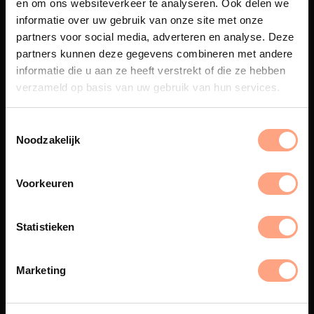
en om ons websiteverkeer te analyseren. Ook delen we
informatie over uw gebruik van onze site met onze
partners voor social media, adverteren en analyse. Deze
partners kunnen deze gegevens combineren met andere
informatie die u aan ze heeft verstrekt of die ze hebben
Maatwerk
verzameld op basis van uw gebruik van hun services.
Een exclusieve handgemaakte
beleving, waar Nederlands
vakmanschap en design
Noodzakelijk
samenkomen.
Voorkeuren
Spuiterij
Statistieken
De meubelen worden in onze
eigen spuiterij afgewerkt met
Marketing
een hoogwaardige twee
componenten lak.