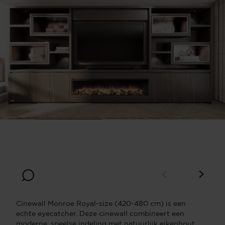
Breedte
Diepte
420
40
Hoogte
220
Cinewall Monroe Royal-size (420-480 cm) is een
echte eyecatcher. Deze cinewall combineert een
moderne, speelse indeling met natuurlijk eikenhout,