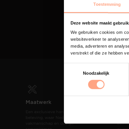
Toestemming
Deze website maakt gebruik
We gebruiken cookies om cont
websiteverkeer te analyseren
media, adverteren en analys
verstrekt of die ze hebben v
Noodzakelijk
Maatwerk
Spui
Een exclusieve handgemaakte
De me
beleving, waar Nederlands
eigen
vakmanschap en design
een h
samenkomen.
compo