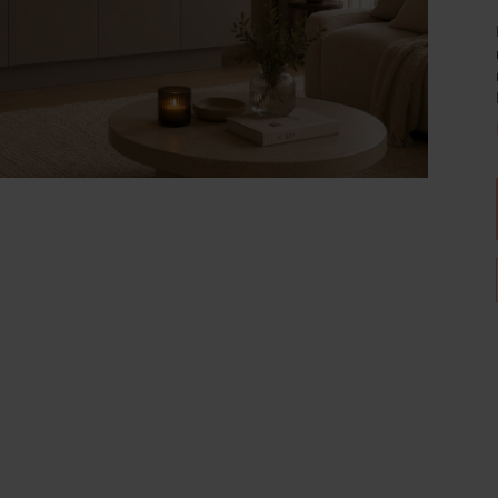
Wijnpalen
Breedte
Diepte
180
35