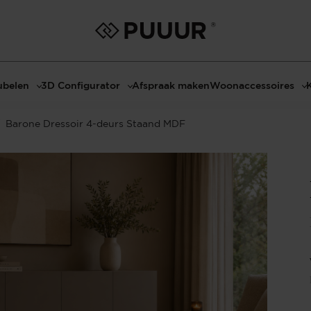
belen
3D Configurator
Afspraak maken
Woonaccessoires
ls
3D Tafel configurator
Bombyxx
Barone Dressoir 4-deurs Staand MDF
bels
3D TV-Meubel configurator
Claudi
el met sfeerhaard
3D TV-Meubel met TV-Paneel
Decoratie
dmeubels
3D TV-Paneel configurator
Huisparfums
el
Geurkaarsen
asten
Kaarshouders
s
Lampen
 tafels
Spiegels
Serveren