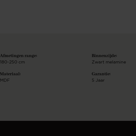
Berekenen..
€
Bekijk configurat
Afmetingen range:
Binnenzijde:
180-250 cm
Zwart melamine
Materiaal:
Garantie:
MDF
5 Jaar