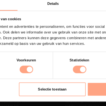
Lees m
Details
 van cookies
ent en advertenties te personaliseren, om functies voor social
. Ook delen we informatie over uw gebruik van onze site met on
e. Deze partners kunnen deze gegevens combineren met andere i
erzameld op basis van uw gebruik van hun services.
Voorkeuren
Statistieken
terij
Interieur design
Selectie toestaan
ubelen worden in onze
PUUUR biedt volledige
 spuiterij afgewerkt met
ontzorging van eerste sc
oogwaardige twee
oplevering,
met als resul
nenten lak.
totale woonbeleving.