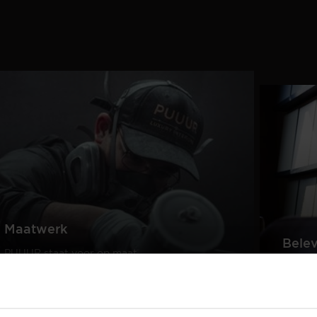
Maatwerk
Bele
PUUUR staat voor op maat
gemaakte kwaliteitsmeubelen
Creëer
passend in ieder interieur.
samen 
design
Lees meer