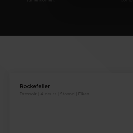
Rockefeller
Dressoir | 4-deurs | Staand | Eiken