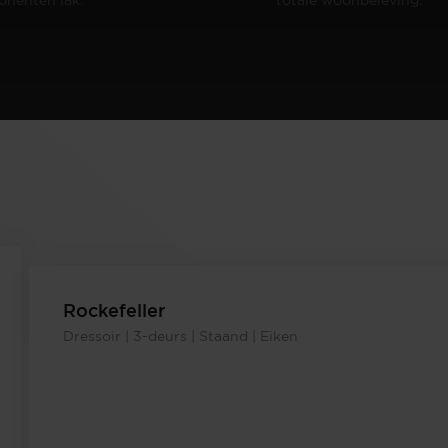
Rockefeller
Dressoir | 3-deurs | Staand | Eiken