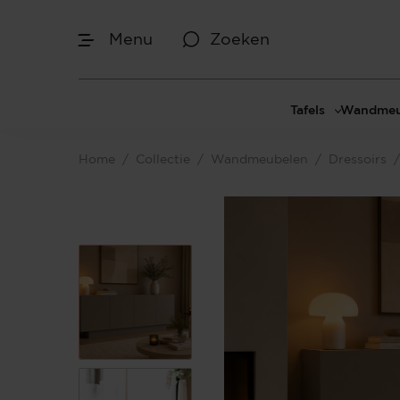
Menu
Zoeken
Afmetingen
Tafels
Wandmeu
Maak je keuze
Eettafels
Cinewal
Home
/
Collectie
/
Wandmeubelen
/
Dressoirs
/
Salontafels
TV-meu
Sidetables
TV meub
Je bent gestart met het samenstellen van
jouw eigen Dressoir. Begin bij het
Bijzettafels
TV-wan
bepalen van de gewenste afmetingen.
TV-pane
Vakkenk
Dressoir
Make-up
Afmetingen