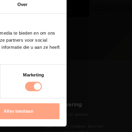
eer
Over
 media te bieden en om ons
ze partners voor social
nformatie die u aan ze heeft
Marketing
Snelle levering
Alles toestaan
Doordat wij de gehele
hets tot
productie in
taat een
eigen beheer hebben, kunnen
wij een snelle levertijd