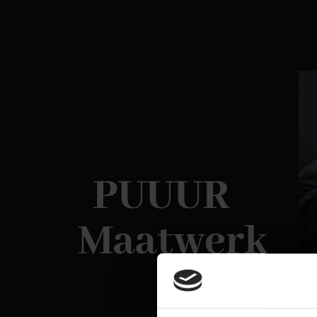
PUUUR
Maatwerk