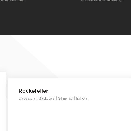
Rockefeller
Dressoir | 3-deurs | Staand | Eiken