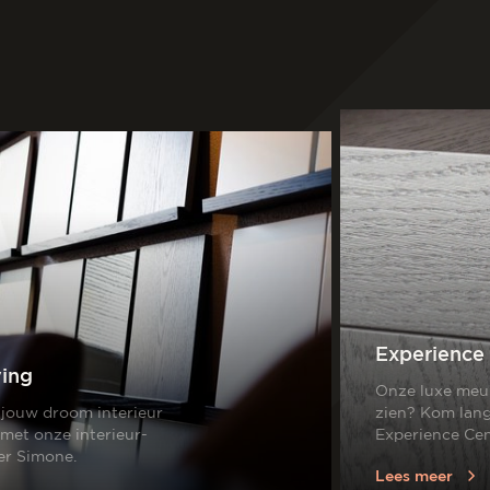
Experience
ving
Onze luxe meub
 jouw droom interieur
zien? Kom lang
met onze interieur-
Experience Cen
er Simone.
Lees meer