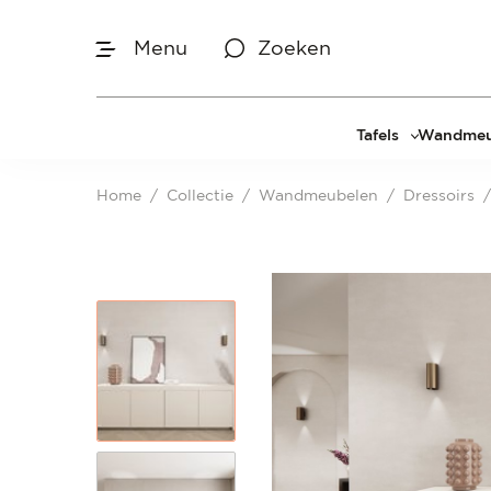
Menu
Zoeken
Afmetingen
Tafels
Wandmeu
Maak je keuze
Eettafels
Cinewal
Home
/
Collectie
/
Wandmeubelen
/
Dressoirs
/
Salontafels
TV-meu
Sidetables
TV meub
Je bent gestart met het samenstellen van
jouw eigen Dressoir. Begin bij het
Bijzettafels
TV-wan
bepalen van de gewenste afmetingen.
TV-pane
Vakkenk
Dressoir
Make-up
Afmetingen