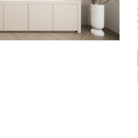
Wijnpalen
Breedte
Diepte
180
35