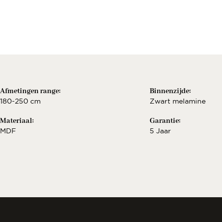
Berekenen..
€
Bekijk configurat
Afmetingen range:
Binnenzijde:
180-250 cm
Zwart melamine
Materiaal:
Garantie:
MDF
5 Jaar