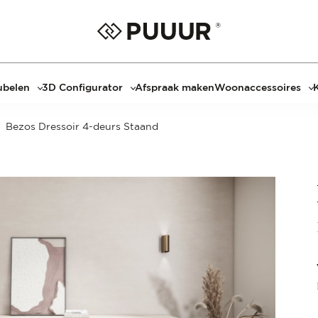
belen
3D Configurator
Afspraak maken
Woonaccessoires
ls
3D Tafel configurator
Bombyxx
Bezos Dressoir 4-deurs Staand
bels
3D TV-Meubel configurator
Claudi
el met sfeerhaard
3D TV-Meubel met TV-Paneel
Decoratie
dmeubels
3D TV-Paneel configurator
Huisparfums
el
Geurkaarsen
asten
Kaarshouders
s
Lampen
 tafels
Spiegels
Serveren