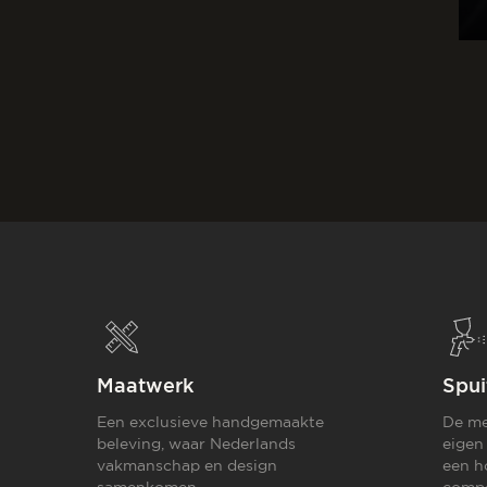
Maatwerk
Spui
Een exclusieve handgemaakte
De me
beleving, waar Nederlands
eigen
vakmanschap en design
een h
samenkomen.
compo