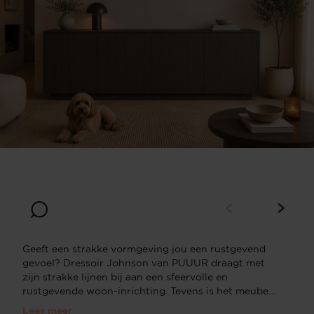
Breedte
Diepte
180
35
Hoogte
70
Geeft een strakke vormgeving jou een rustgevend
gevoel? Dressoir Johnson van PUUUR draagt met
zijn strakke lijnen bij aan een sfeervolle en
rustgevende woon-inrichting. Tevens is het meubel
zeer functioneel en praktisch door de ruime
Lees meer