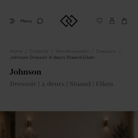
Menu
Afmetingen
Maak je keuze
Home
/
Collectie
/
Wandmeubelen
/
Dressoirs
/
Je bent gestart met het samenstellen van
Johnson Dressoir 4-deurs Staand Eiken
jouw eigen Dressoir. Begin bij het
bepalen van de gewenste afmetingen.
Johnson
Dressoir | 4-deurs | Staand | Eiken