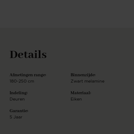
daardoor makkelijk te combineren in vrijwel ieder
interieur. Wil je een kleur thuis bekijken? Klik
dan hier om een kleurstalen te bestellen. Design
dressoirs Bij PUUUR vind je een uitgebreid
assortiment aan dressoirs in verschillende soorten
en maten. Onze dressoirs hebben een modern &
luxe design. Heb je een mooi model uitgekozen?
Stel deze vervolgens geheel naar wens samen en
Details
creëer jouw droommeubel. Ons complete
assortimentNaast dressoirs hebben wij ook andere
meubelen in onze collectie. Zo hebben wij ook
bijvoorbeeld eettafels, vakkenkasten en salontafels.
Afmetingen range:
Binnenzijde:
Deze zijn ook geheel naar wens zelf samen te
180-250 cm
Zwart melamine
stellen. Combineer meerdere soorten meubels uit
dezelfde serie en creëer een mooi geheel.
Indeling:
Materiaal:
Deuren
Eiken
Garantie:
5 Jaar