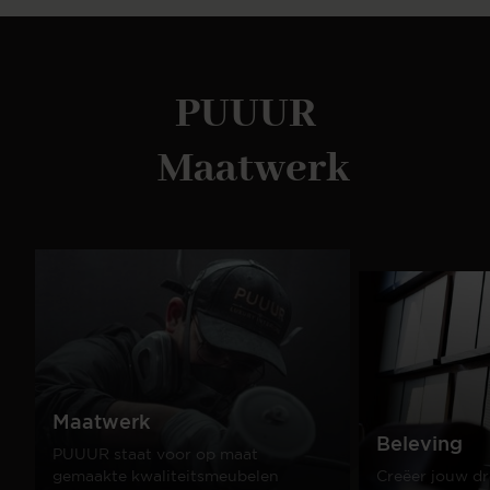
PUUUR
Maatwerk
Maatwerk
Beleving
PUUUR staat voor op maat
gemaakte kwaliteitsmeubelen
Creëer jouw dr