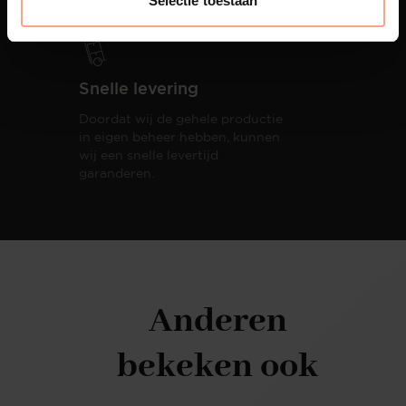
Selectie toestaan
Snelle levering
Doordat wij de gehele productie
in eigen beheer hebben, kunnen
wij een snelle levertijd
garanderen.
Anderen
bekeken ook