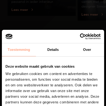
passend in ieder interieur.
samen met onze
designer Simo
Lees meer
Lees meer
01
/
03
Toestemming
Details
Over
Deze website maakt gebruik van cookies
We gebruiken cookies om content en advertenties te
personaliseren, om functies voor social media te bieden
en om ons websiteverkeer te analyseren. Ook delen we
Maatwerk
informatie over uw gebruik van onze site met onze
partners voor social media, adverteren en analyse. Deze
Een exclusieve handgemaakte
partners kunnen deze gegevens combineren met andere
beleving, waar Nederlands