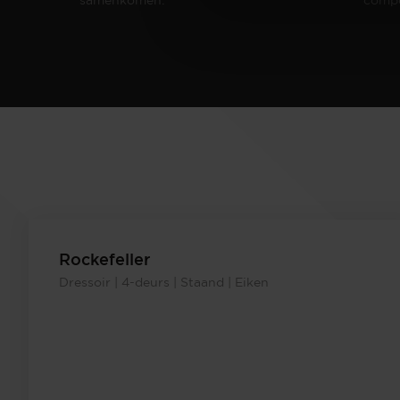
Rockefeller
Dressoir | 4-deurs | Staand | Eiken