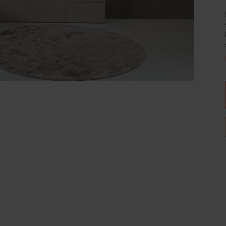
Wijnpalen
Breedte
Diepte
120
35