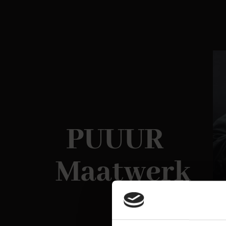
PUUUR
Maatwerk