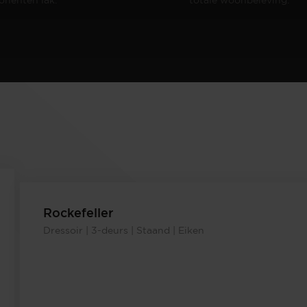
Rockefeller
Dressoir | 3-deurs | Staand | Eiken