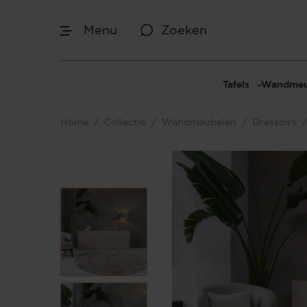
Menu
Zoeken
Afmetingen
Tafels
Wandmeu
Maak je keuze
Eettafels
Cinewal
Home
/
Collectie
/
Wandmeubelen
/
Dressoirs
/
Salontafels
TV-meu
Sidetables
TV meub
Je bent gestart met het samenstellen van
jouw eigen Dressoir. Begin bij het
Bijzettafels
TV-wan
bepalen van de gewenste afmetingen.
TV-pane
Vakkenk
Dressoir
Make-up
Afmetingen