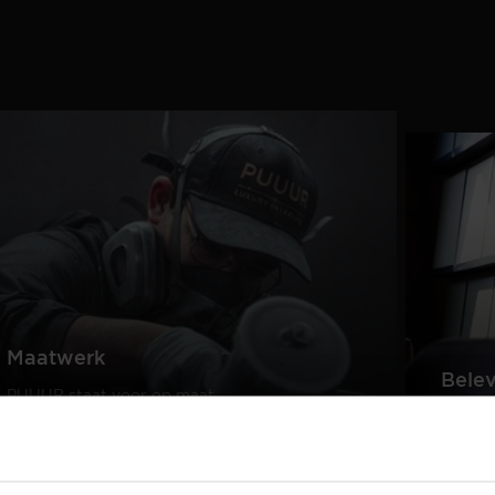
Maatwerk
Bele
PUUUR staat voor op maat
gemaakte kwaliteitsmeubelen
Creëer
passend in ieder interieur.
samen 
design
Lees meer