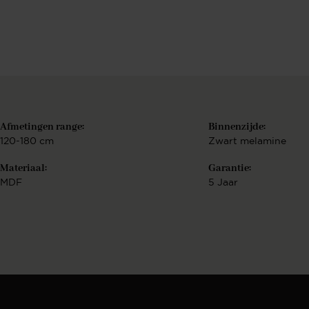
Berekenen..
€
Bekijk configurat
Afmetingen range:
Binnenzijde:
120-180 cm
Zwart melamine
Materiaal:
Garantie:
MDF
5 Jaar