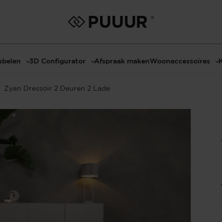
belen
3D Configurator
Afspraak maken
Woonaccessoires
ls
3D Tafel configurator
Bombyxx
Zyan Dressoir 2 Deuren 2 Lade
bels
3D TV-Meubel configurator
Claudi
el met sfeerhaard
3D TV-Meubel met TV-Paneel
Decoratie
dmeubels
3D TV-Paneel configurator
Huisparfums
el
Geurkaarsen
asten
Kaarshouders
s
Lampen
 tafels
Spiegels
Serveren