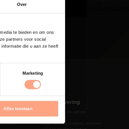
eer
Over
 media te bieden en om ons
ze partners voor social
nformatie die u aan ze heeft
Marketing
Snelle levering
Alles toestaan
Doordat wij de gehele
hets tot
productie in
taat een
eigen beheer hebben, kunnen
wij een snelle levertijd