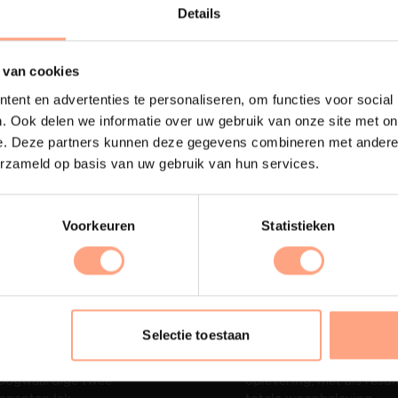
Lees m
Details
 van cookies
ent en advertenties te personaliseren, om functies voor social
. Ook delen we informatie over uw gebruik van onze site met on
e. Deze partners kunnen deze gegevens combineren met andere i
erzameld op basis van uw gebruik van hun services.
Voorkeuren
Statistieken
terij
Interieur design
Selectie toestaan
ubelen worden in onze
PUUUR biedt volledige
 spuiterij afgewerkt met
ontzorging van eerste sc
oogwaardige twee
oplevering,
met als resul
nenten lak.
totale woonbeleving.