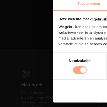
Toestemming
Deze website maakt gebruik
We gebruiken cookies om cont
websiteverkeer te analyseren
media, adverteren en analys
verstrekt of die ze hebben v
Noodzakelijk
Maatwerk
Spui
Een exclusieve handgemaakte
De me
beleving, waar Nederlands
eigen
vakmanschap en design
een h
samenkomen.
compo