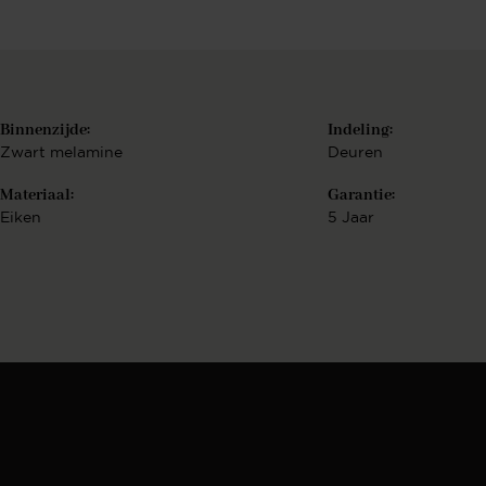
Berekenen..
€
Bekijk configurat
Binnenzijde:
Indeling:
Zwart melamine
Deuren
Materiaal:
Garantie:
Eiken
5 Jaar