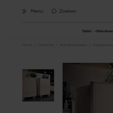
Menu
Zoeken
Afmetingen
Tafels
Wandmeu
Maak je keuze
Eettafels
Cinewal
Home
/
Collectie
/
Wandmeubelen
/
Highboard
Salontafels
TV-meu
Sidetables
TV meub
Je bent gestart met het samenstellen van
jouw eigen vakkenkast. Begin bij het
Bijzettafels
TV-wan
bepalen van de gewenste afmetingen.
TV-pane
Vakkenk
Dressoir
Make-up
Afmetingen