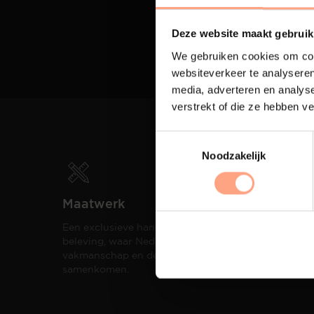
Deze website maakt gebruik
We gebruiken cookies om cont
websiteverkeer te analyseren
media, adverteren en analys
verstrekt of die ze hebben v
Noodzakelijk
Maatwerk
Spui
Een exclusieve handgemaakte
De me
beleving, waar Nederlands
eigen
vakmanschap en design
een h
samenkomen.
compo