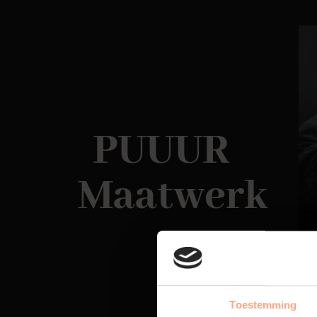
PUUUR
Maatwerk
Toestemming