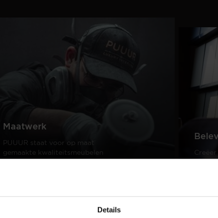
Maatwerk
Bele
PUUUR staat voor op maat
gemaakte kwaliteitsmeubelen
Creëer
passend in ieder interieur.
samen 
design
Lees meer
Lees m
Details