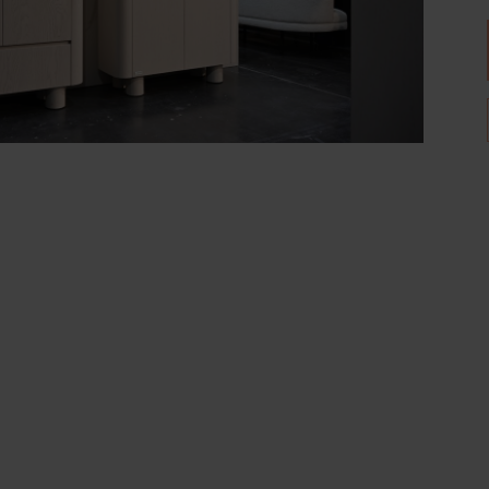
Wijnpalen
Breedte
Diepte
80
40