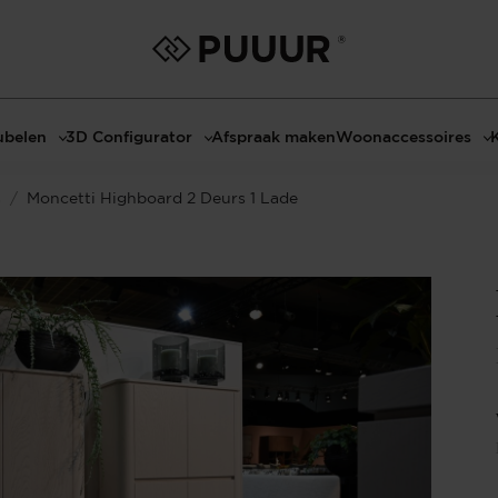
belen
3D Configurator
Afspraak maken
Woonaccessoires
ls
3D Tafel configurator
Bombyxx
s
/
Moncetti Highboard 2 Deurs 1 Lade
bels
3D TV-Meubel configurator
Claudi
el met sfeerhaard
3D TV-Meubel met TV-Paneel
Decoratie
dmeubels
3D TV-Paneel configurator
Huisparfums
el
Geurkaarsen
asten
Kaarshouders
s
Lampen
 tafels
Spiegels
Serveren