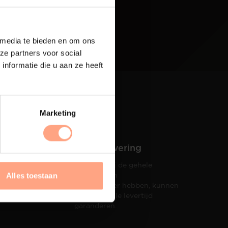
 media te bieden en om ons
ze partners voor social
nformatie die u aan ze heeft
Marketing
Snelle levering
Doordat wij de gehele
hets tot
productie in
Alles toestaan
taat een
eigen beheer hebben, kunnen
wij een snelle levertijd
garanderen.