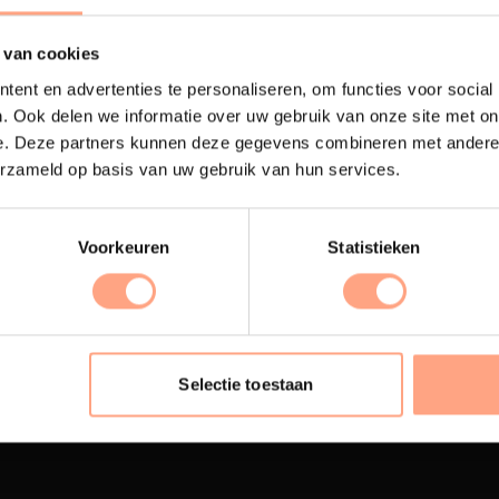
 van cookies
ent en advertenties te personaliseren, om functies voor social
. Ook delen we informatie over uw gebruik van onze site met on
e. Deze partners kunnen deze gegevens combineren met andere i
erzameld op basis van uw gebruik van hun services.
Voorkeuren
Statistieken
terij
Interieur design
ubelen worden in onze
PUUUR biedt volledige
 spuiterij afgewerkt met
ontzorging van eerste sc
Selectie toestaan
oogwaardige twee
oplevering,
met als resul
nenten lak.
totale woonbeleving.