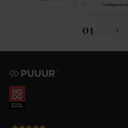
Configureer z
01
/
05