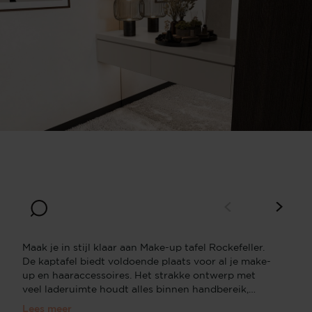
Breedte
Diepte
100
35
Hoogte
30
Maak je in stijl klaar aan Make-up tafel Rockefeller.
De kaptafel biedt voldoende plaats voor al je make-
up en haaraccessoires. Het strakke ontwerp met
veel laderuimte houdt alles binnen handbereik,
zodat je je in een mum van tijd klaar kunt maken.
Lees meer