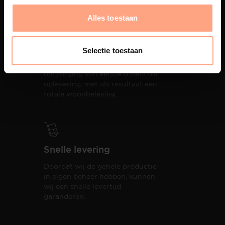
Alles toestaan
Interieur design
Selectie toestaan
PUUUR biedt volledige
ontzorging van eerste schets tot
oplevering,
met als resultaat een
totale woonbeleving.
Snelle levering
Doordat wij de gehele productie
in eigen beheer hebben, kunnen
wij een snelle levertijd
garanderen.