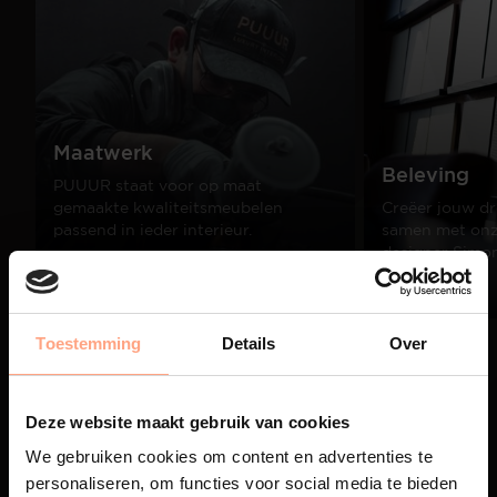
Maatwerk
Beleving
PUUUR staat voor op maat
gemaakte kwaliteitsmeubelen
Creëer jouw dr
passend in ieder interieur.
samen met onze
designer Simo
Lees meer
Lees meer
Toestemming
Details
Over
01
/
03
Deze website maakt gebruik van cookies
We gebruiken cookies om content en advertenties te
personaliseren, om functies voor social media te bieden