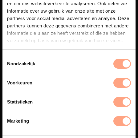
en om ons websiteverkeer te analyseren. Ook delen we
informatie over uw gebruik van onze site met onze
partners voor social media, adverteren en analyse. Deze
partners kunnen deze gegevens combineren met andere
informatie die u aan ze heeft verstrekt of die ze hebben
Maatwerk
verzameld op basis van uw gebruik van hun services.
Een exclusieve handgemaakte
beleving, waar Nederlands
Noodzakelijk
vakmanschap en design
samenkomen.
Voorkeuren
Statistieken
Spuiterij
De meubelen worden in onze
eigen spuiterij afgewerkt met
Marketing
een hoogwaardige twee
componenten lak.