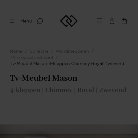
Menu
Afmetingen
Maak je keuze
Home
/
Collectie
/
Wandmeubelen
/
Je bent gestart met het samenstellen van
TV meubel met koof
/
jouw eigen TV-meubel met koof. Begin
Tv-Meubel Mason 4-kleppen Chimney Royal Zwevend
bij het bepalen van de gewenste
afmetingen.
Tv-Meubel Mason
Meer info
4-kleppen | Chimney | Royal | Zwevend