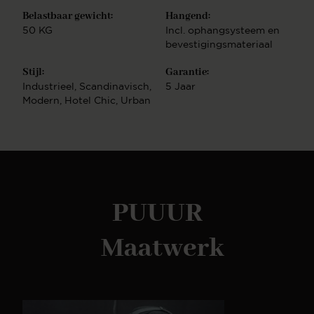
Ons complete assortimentNaast TV-
Belastbaar gewicht:
Hangend:
Meubelen hebben wij ook andere meubelen in onze
50 KG
Incl. ophangsysteem en
collectie. Zo hebben wij ook bijvoorbeeld
bevestigingsmateriaal
Salontafels tv-meubelen, losse
haarden, sidetables en cinewalls. Deze zijn ook
Stijl:
Garantie:
geheel naar wens zelf samen te stellen. Combineer
Industrieel
, Scandinavisch
,
5 Jaar
meerdere soorten meubels uit dezelfde serie en
Modern
, Hotel Chic
, Urban
creëer een mooi geheel of kies voor meerdere
verschillende stijlen voor een speels effect.
PUUUR
Maatwerk