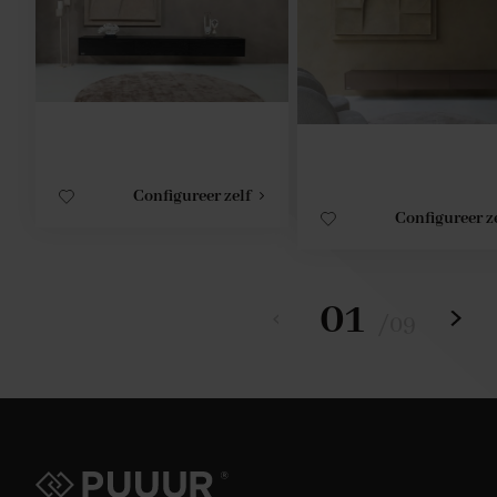
Configureer zelf
Configureer z
01
/
09