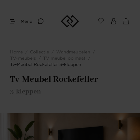
Menu
Afmetingen
Maak je keuze
Home
/
Collectie
/
Wandmeubelen
/
Je bent gestart met het samenstellen van
TV-meubels
/
TV meubel op maat
/
jouw eigen TV-meubel. Begin bij het
Tv-Meubel Rockefeller 3-kleppen
bepalen van de gewenste afmetingen.
Tv-Meubel Rockefeller
3-kleppen