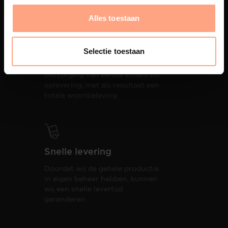
Alles toestaan
Interieur design
Selectie toestaan
PUUUR biedt volledige
ontzorging van eerste schets tot
oplevering,
met als resultaat een
totale woonbeleving.
Snelle levering
Doordat wij de gehele productie
in eigen beheer hebben, kunnen
wij een snelle levertijd
garanderen.