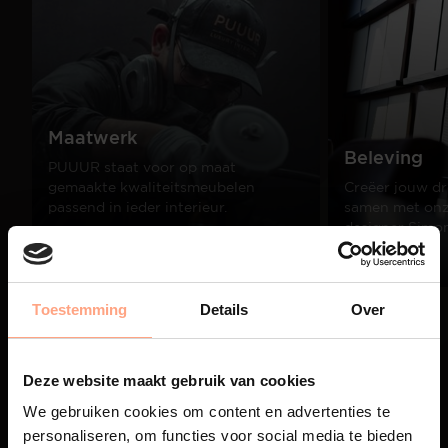
Maatwerk
Beleving
PUUUR staat voor op maat
gemaakte kwaliteitsmeubelen
Creëer jouw dr
passend in ieder interieur.
samen met onze
designer Simo
Lees meer
Lees meer
Toestemming
Details
Over
01
/
03
Deze website maakt gebruik van cookies
We gebruiken cookies om content en advertenties te
personaliseren, om functies voor social media te bieden