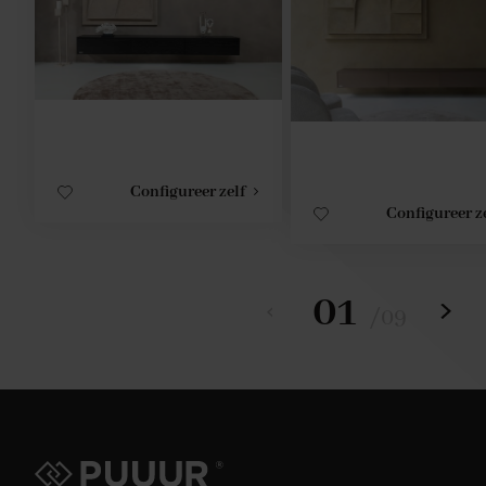
Configureer zelf
Configureer z
01
/
09