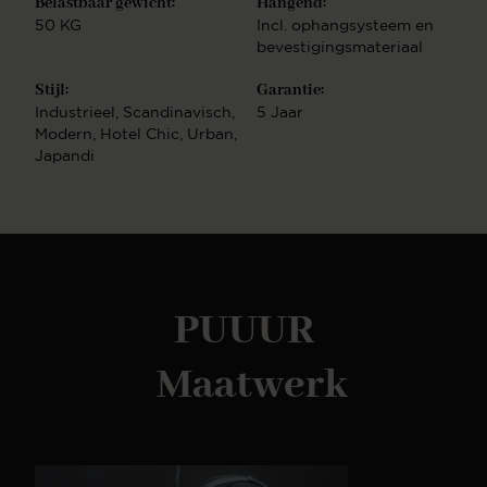
Belastbaar gewicht:
Hangend:
bestellen. Montage handleiding TV-MeubelEen TV-
50 KG
Incl. ophangsysteem en
Meubel is eenvoudig te bevestigen aan de wand
bevestigingsmateriaal
door het handige ophangsysteem. Eerst bevestig je
de ophanglat waterpas aan de wand. Vervolgens
Stijl:
Garantie:
kun je het TV-Meubel hier eenvoudig overheen
Industrieel
, Scandinavisch
,
5 Jaar
hangen. Bekijk de montage handleiding. Design TV-
Modern
, Hotel Chic
, Urban
,
meubelenBij PUUUR vind je een uitgebreid
Japandi
assortiment aan TV-meubelen in verschillende
soorten en maten. Onze TV-meubels hebben een
modern & luxe design. Heb je een mooi model
uitgekozen? Stel deze vervolgens geheel naar wens
samen en creëer jouw droommeubel. Ons complete
assortimentNaast TV-meubelen hebben wij ook
andere meubelen in onze collectie. Zo hebben wij
PUUUR
ook
bijvoorbeeld Salontafels, sidetables en cinewalls.
Deze zijn ook geheel naar wens zelf samen te
Maatwerk
stellen. Combineer meerdere soorten meubels uit
dezelfde serie en creëer een mooi geheel.