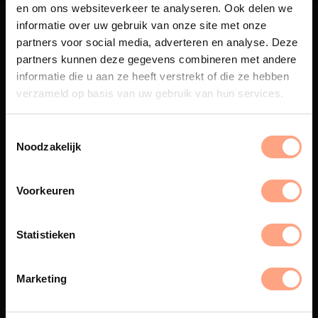
en om ons websiteverkeer te analyseren. Ook delen we
informatie over uw gebruik van onze site met onze
partners voor social media, adverteren en analyse. Deze
partners kunnen deze gegevens combineren met andere
informatie die u aan ze heeft verstrekt of die ze hebben
Maatwerk
verzameld op basis van uw gebruik van hun services.
Een exclusieve handgemaakte
beleving, waar Nederlands
Noodzakelijk
vakmanschap en design
samenkomen.
Voorkeuren
Statistieken
Spuiterij
De meubelen worden in onze
eigen spuiterij afgewerkt met
Marketing
een hoogwaardige twee
componenten lak.