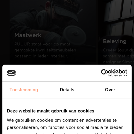
Maatwerk
Beleving
PUUUR staat voor op maat
gemaakte kwaliteitsmeubelen
Creëer jouw dr
passend in ieder interieur.
samen met onze
designer Simo
Lees meer
Lees meer
Toestemming
Details
Over
01
/
03
Deze website maakt gebruik van cookies
We gebruiken cookies om content en advertenties te
personaliseren, om functies voor social media te bieden