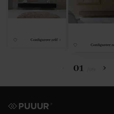
Configureer zelf
Configureer z
01
/
09