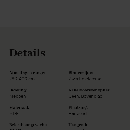
mogelijk om voor alle staande en hangende TV-
meubelen in de collectie een kabeldoorvoer te
realiseren. Kies de kabeldoorvoer die bij jou past. De
configurator biedt je de mogelijkheid om een keuze
te maken tussen diverse opties. Experience
CenterWil je interieur inspiratie opdoen of ben je
benieuwd naar de mogelijkheden? Kom dan naar
ons Experience Center in Purmerend, daar staan
Details
onze interieurstylisten klaar om je van persoonlijk
advies te voorzien onder het genot van een kopje
koffie of glaasje bubbels. Klik hier voor meer
informatie over ons Experience Center. TV-meubel
Afmetingen range:
Binnenzijde:
op maatPUUUR staat voor op maat gemaakte
260-400 cm
Zwart melamine
kwaliteitsmeubelen. In onze eigen meubelmakerij en
spuiterij produceren wij een uitgebreide collectie
Indeling:
Kabeldoorvoer opties:
meubelen. Jouw droommeubel volledig op maat
Kleppen
Geen
, Bovenblad
laten maken? Wij gaan met jouw wensen aan de
slag om precies te maken wat je zoekt en je wensen
Materiaal:
Plaatsing:
werkelijkheid te laten worden. KleurstalenDe
MDF
Hangend
kleuren van onze meubelen zijn zorgvuldig
uitgekozen en daardoor makkelijk te combineren in
Belastbaar gewicht:
Hangend:
vrijwel ieder interieur. Wil je een kleur thuis