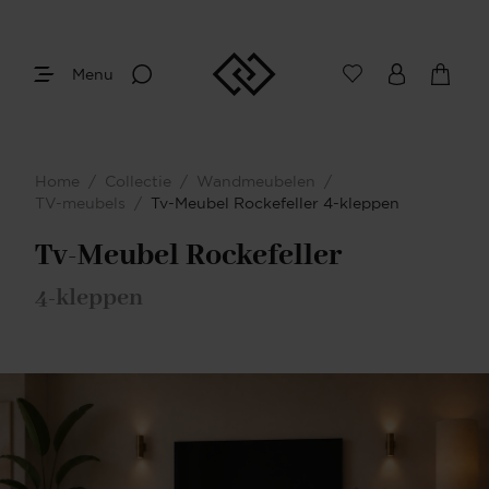
Menu
Afmetingen
Maak je keuze
Home
/
Collectie
/
Wandmeubelen
/
Je bent gestart met het samenstellen van
TV-meubels
/
Tv-Meubel Rockefeller 4-kleppen
jouw eigen TV-meubel. Begin bij het
bepalen van de gewenste afmetingen.
Tv-Meubel Rockefeller
4-kleppen