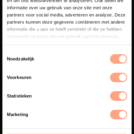
en om ons websiteverkeer te analyseren. Ook delen we
informatie over uw gebruik van onze site met onze
partners voor social media, adverteren en analyse. Deze
partners kunnen deze gegevens combineren met andere
informatie die u aan ze heeft verstrekt of die ze hebben
Maatwerk
verzameld op basis van uw gebruik van hun services.
Een exclusieve handgemaakte
beleving, waar Nederlands
vakmanschap en design
Noodzakelijk
samenkomen.
Voorkeuren
Spuiterij
Statistieken
De meubelen worden in onze
eigen spuiterij afgewerkt met
Marketing
een hoogwaardige twee
componenten lak.