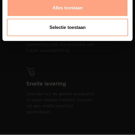
Alles toestaan
Interieur design
Selectie toestaan
PUUUR biedt volledige
ontzorging van eerste schets tot
oplevering,
met als resultaat een
totale woonbeleving.
Snelle levering
Doordat wij de gehele productie
in eigen beheer hebben, kunnen
wij een snelle levertijd
garanderen.