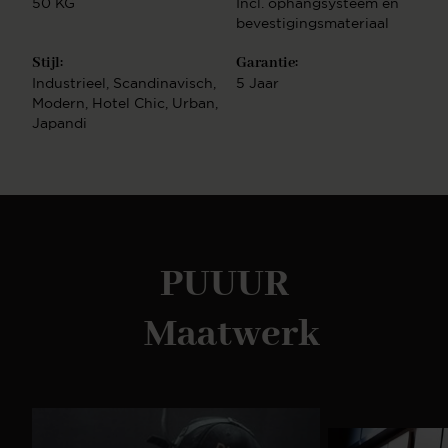
50 KG
Incl. ophangsysteem en
bekijken? Klik dan hier om kleurstalen te bestellen.
bevestigingsmateriaal
Montage handleiding TV-MeubelEen TV-Meubel is
eenvoudig te bevestigen aan de wand door het
Stijl:
Garantie:
handige ophangsysteem. Eerst bevestig je de
Industrieel
, Scandinavisch
,
5 Jaar
ophanglat waterpas aan de wand. Vervolgens kun je
Modern
, Hotel Chic
, Urban
,
het TV-Meubel hier eenvoudig overheen hangen.
Japandi
Bekijk de montage handleiding. Design TV-
meubelenDe vormgeving van een meubel is
bepalend voor de uitstraling in huis. Ga voor speelse
vormen of kies voor strakke lijnen. In het
assortiment van PUUUR zit er voor ieder interieur
een design tussen. Kies jouw favoriete model en
configureer deze volledig naar jouw wens. Ons
PUUUR
complete assortimentNaast TV-meubelen hebben
wij ook andere meubelen in onze collectie. Zo
hebben wij ook
Maatwerk
bijvoorbeeld Salontafels, sidetables en cinewalls.
Deze zijn ook geheel naar wens zelf samen te
stellen. Combineer meerdere soorten meubels uit
dezelfde serie en creëer een mooi geheel of kies
voor meerdere verschillende stijlen voor een speels
effect.