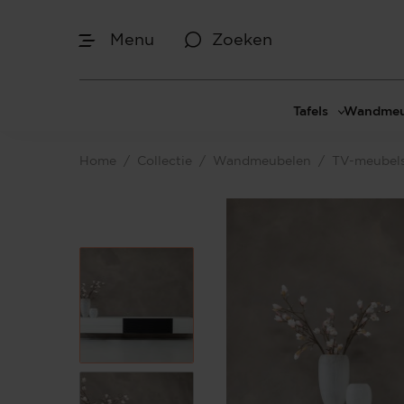
Menu
Zoeken
Afmetingen
Tafels
Wandmeu
Maak je keuze
Eettafels
Cinewal
Home
/
Collectie
/
Wandmeubelen
/
TV-meubel
Salontafels
TV-meu
Sidetables
TV meub
Je bent gestart met het samenstellen van
jouw eigen TV-meubel. Begin bij het
Bijzettafels
TV-wan
bepalen van de gewenste afmetingen.
TV-pane
Vakkenk
Dressoir
Make-up
Afmetingen