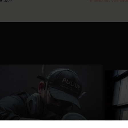
5 Jaar
-
, Eijerkamp Veenend