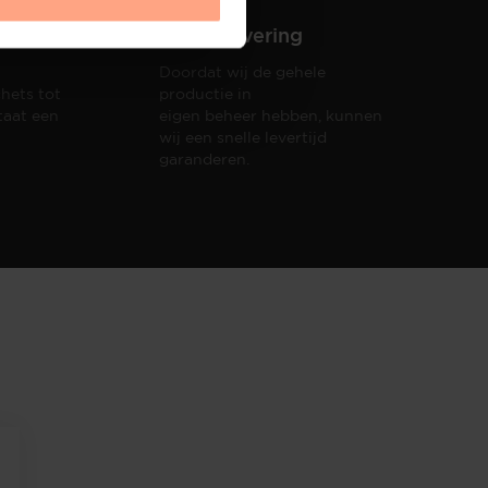
Snelle levering
Doordat wij de gehele
hets tot
productie in
taat een
eigen beheer hebben, kunnen
wij een snelle levertijd
garanderen.