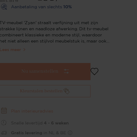
Incl. BTW
Aanbetaling van slechts
10%
TV-meubel 'Zyan' straalt verfijning uit met zijn
strakke lijnen en naadloze afwerking. Dit tv-meubel
combineert klassieke en moderne stijl, waardoor
het niet alleen een stijlvol meubelstuk is, maar ook
uiterst functioneel en praktisch dankzij de ruime
Lees meer
opbergruimte achter de kleppen. Je kunt kiezen uit
verschillende formaten, zodat het perfect past bij
jouw ruimte. Wat 'Zyan' echt uniek maakt, is het
Nu samenstellen
geïntegreerde speakerdoek. Dit doek, naadloos
Hoogte
geïntegreerd in het design, biedt niet alleen een
handige manier om geluidssystemen te verbergen,
maar zorgt ook voor een subtiele en
30
Kleurstalen bestellen
minimalistische uitstraling. Met het push-to-open
systeem open je moeiteloos de kleppen zonder
handgrepen, waardoor het tv-meubel een
Plan interieuradvies
gestroomlijnde esthetiek behoudt.
KabeldoorvoerVeel televisieapparatuur is nog niet
Snelle levertijd
4 - 6 weken
draadloos. Dat betekent dat je veel kabels hebt die
kunnen zorgen voor een rommelig gezicht. Het is
Gratis levering
in NL & BE