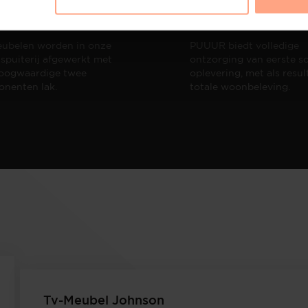
terij
Interieur design
ubelen worden in onze
PUUUR biedt volledige
 spuiterij afgewerkt met
ontzorging van eerste sc
oogwaardige twee
oplevering,
met als resul
nenten lak.
totale woonbeleving.
Tv-Meubel Johnson