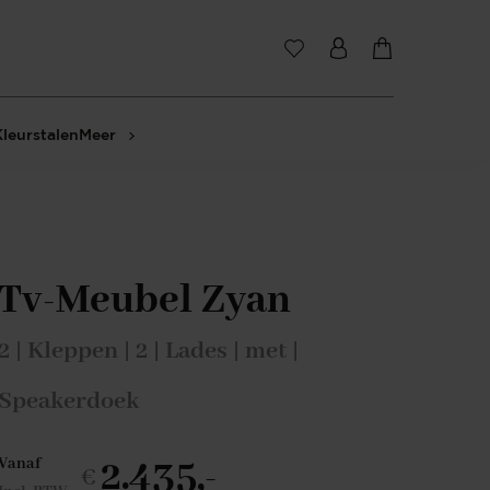
Kleurstalen
Meer
Tv-Meubel Zyan
2 | Kleppen | 2 | Lades | met |
Speakerdoek
2.435,-
Vanaf
€