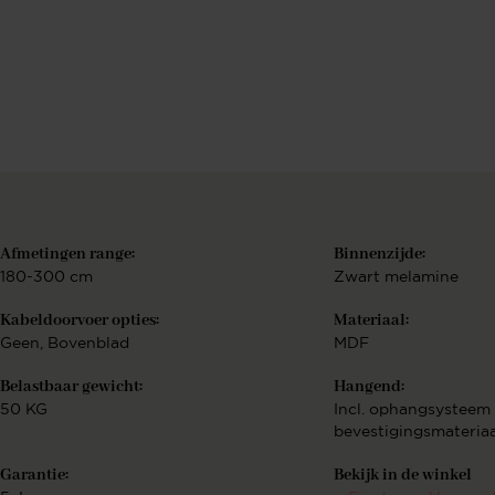
Berekenen..
€
Bekijk configurat
Afmetingen range:
Binnenzijde:
180-300 cm
Zwart melamine
Kabeldoorvoer opties:
Materiaal:
Geen
, Bovenblad
MDF
Belastbaar gewicht:
Hangend:
50 KG
Incl. ophangsysteem
bevestigingsmateria
Garantie:
Bekijk in de winkel