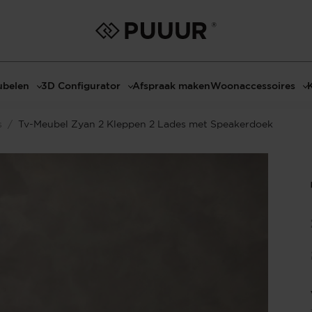
belen
3D Configurator
Afspraak maken
Woonaccessoires
ls
3D Tafel configurator
Bombyxx
s
/
Tv-Meubel Zyan 2 Kleppen 2 Lades met Speakerdoek
bels
3D TV-Meubel configurator
Claudi
el met sfeerhaard
3D TV-Meubel met TV-Paneel
Decoratie
dmeubels
3D TV-Paneel configurator
Huisparfums
el
Geurkaarsen
asten
Kaarshouders
s
Lampen
 tafels
Spiegels
Serveren