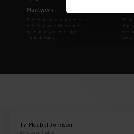
Maatwerk
Spui
Een exclusieve handgemaakte
De me
beleving, waar Nederlands
eigen
vakmanschap en design
een h
samenkomen.
compo
Tv-Meubel Johnson
3-kleppen | Eiken