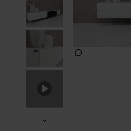
Positie
Afwerking
Kleur
Kabeldoorvoer
bovenblad
Montage