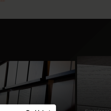
aal
te maken wat je zoekt en je wensen werkelijkheid te
laten worden. KleurstalenDe kleuren van onze
meubelen zijn zorgvuldig uitgekozen en daardoor
makkelijk te combineren in vrijwel ieder interieur.
Wil je een kleur thuis bekijken? Klik dan hier om
kleurstalen te bestellen. Montage handleiding TV-
MeubelEen TV-Meubel is eenvoudig te bevestigen
aan de wand door het handige ophangsysteem.
Eerst bevestig je de ophanglat waterpas aan de
wand. Vervolgens kun je het TV-Meubel hier
eenvoudig overheen hangen. Bekijk de montage
handleiding. Design TV-meubelenIn elk huis komt
een andere vorm het best tot zijn recht. Een ronde
vormgeving geeft een ruimtelijk gevoel aan een
woning. Heb je veel rechthoekige items in jouw
interieur? Een ronde of ovale vorm doorbreekt de
vele rechte lijnen in huis en zorgt voor een mooie
balans. Je kunt ook verschillende vormen, kleuren
en materialen met elkaar combineren voor een
speels effect. In ons uitgebreide assortiment is er
een dressoir voor in iedere woonstijl.Ons complete
assortimentNaast TV-meubelen hebben wij ook