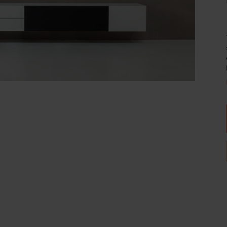
Wijnpalen
Breedte
Diepte
180
35