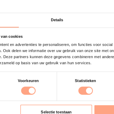
Maatwerk
Bele
PUUUR staat voor op maat
gemaakte kwaliteitsmeubelen
Creëer
passend in ieder interieur.
samen 
Details
design
Lees meer
Lees m
 van cookies
ent en advertenties te personaliseren, om functies voor social
. Ook delen we informatie over uw gebruik van onze site met on
e. Deze partners kunnen deze gegevens combineren met andere i
erzameld op basis van uw gebruik van hun services.
Voorkeuren
Statistieken
Selectie toestaan