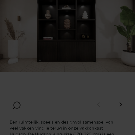
Breedte
Diepte
170
40
Hoogte
220
Een ruimtelijk, speels en designvol samenspel van
veel vakken vind je terug in onze vakkankast
Hudson. De Hudson King-size (170-220 cm) is een