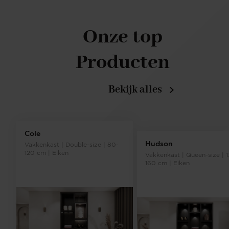
Onze top
Producten
Bekijk alles
Cole
Hudson
Vakkenkast | Double-size | 80-
120 cm | Eiken
Vakkenkast | Queen-size | 
160 cm | Eiken