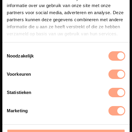
informatie over uw gebruik van onze site met onze
partners voor social media, adverteren en analyse. Deze
partners kunnen deze gegevens combineren met andere
informatie die u aan ze heeft verstrekt of die ze hebben
Maatwerk
verzameld op basis van uw gebruik van hun services.
Een exclusieve handgemaakte
beleving, waar Nederlands
vakmanschap en design
Noodzakelijk
samenkomen.
Voorkeuren
Spuiterij
Statistieken
De meubelen worden in onze
eigen spuiterij afgewerkt met
Marketing
een hoogwaardige twee
componenten lak.