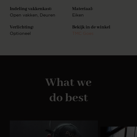
diverse andere meubelen die prachtig zijn te
combineren. Bekijk dan ook eens onze tv-
Indeling vakkenkast:
Materiaal:
meubelen, sidetables en cinewalls. Deze zijn ook
Open vakken
, Deuren
Eiken
geheel naar wens zelf samen te stellen. Combineer
meerdere soorten meubels uit dezelfde serie en
Verlichting:
Bekijk in de winkel
creëer een totale woonbeleving.
Optioneel
TMC Goes
What we
do best