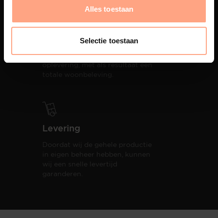
Alles toestaan
Productie
Selectie toestaan
PUUUR biedt volledige
ontzorging van eerste schets tot
oplevering,
met als resultaat een
totale woonbeleving.
Levering
Doordat wij de gehele productie
in eigen beheer hebben, kunnen
wij een snelle levertijd
garanderen.