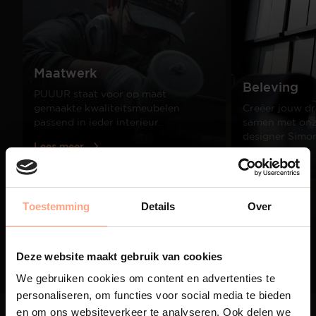
Maatwerk
Beleving
PUUUR staat voor op maat
gemaakte kwaliteitsmeubelen
Creëer jouw dr
passend in ieder interieur.
samen met onze
designer Simo
Lees meer
Lees meer
Toestemming
Details
Over
01
/
03
Deze website maakt gebruik van cookies
We gebruiken cookies om content en advertenties te
personaliseren, om functies voor social media te bieden
en om ons websiteverkeer te analyseren. Ook delen we