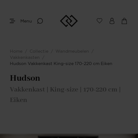
Menu
Afmetingen
Maak je keuze
Home
/
Collectie
/
Wandmeubelen
/
Je bent gestart met het samenstellen van
Vakkenkasten
/
jouw eigen vakkenkast. Begin bij het
Hudson Vakkenkast King-size 170-220 cm Eiken
bepalen van de gewenste afmetingen.
Hudson
Vakkenkast | King-size | 170-220 cm |
Eiken