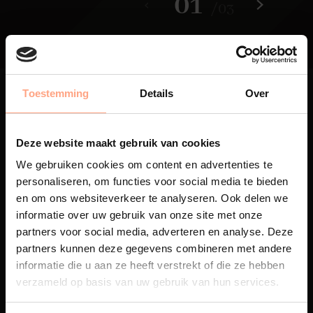
01
/
03
Toestemming
Details
Over
Deze website maakt gebruik van cookies
Maatwerk
We gebruiken cookies om content en advertenties te
personaliseren, om functies voor social media te bieden
Een exclusieve handgemaakte
beleving, waar Nederlands
en om ons websiteverkeer te analyseren. Ook delen we
vakmanschap en design
informatie over uw gebruik van onze site met onze
samenkomen.
partners voor social media, adverteren en analyse. Deze
partners kunnen deze gegevens combineren met andere
informatie die u aan ze heeft verstrekt of die ze hebben
verzameld op basis van uw gebruik van hun services.
Spuiterij