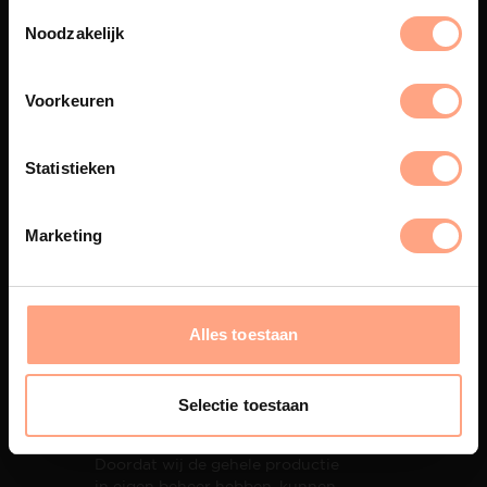
De meubelen worden in onze
Noodzakelijk
eigen spuiterij afgewerkt met
een hoogwaardige twee
componenten lak.
Voorkeuren
Statistieken
Interieur inrichting
Marketing
PUUUR biedt volledige
ontzorging van eerste schets tot
oplevering,
met als resultaat een
totale woonbeleving.
Alles toestaan
Selectie toestaan
Snelle levering
Doordat wij de gehele productie
in eigen beheer hebben, kunnen