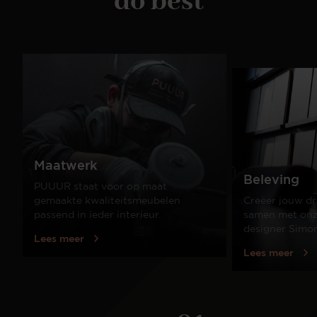
do best
Maatwerk
Beleving
PUUUR staat voor op maat
gemaakte kwaliteitsmeubelen
Creëer jouw dr
passend in ieder interieur.
samen met onze
designer Simo
Lees meer
Lees meer