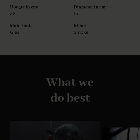
Hoogte in cm:
Diameter in cm:
32
15
Materiaal:
Kleur:
Glas
Smoke
What we
do best