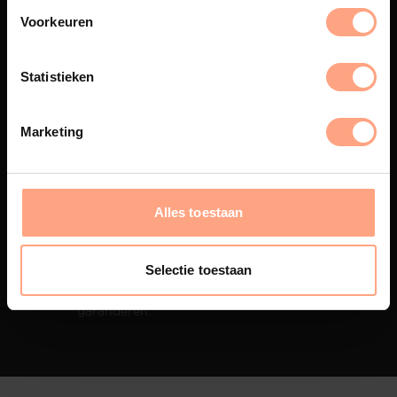
Voorkeuren
Interieur inrichting
Statistieken
PUUUR biedt volledige
ontzorging van eerste schets tot
oplevering,
met als resultaat een
totale woonbeleving.
Marketing
Alles toestaan
Snelle levering
Doordat wij de gehele productie
Selectie toestaan
in eigen beheer hebben, kunnen
wij een snelle levertijd
garanderen.