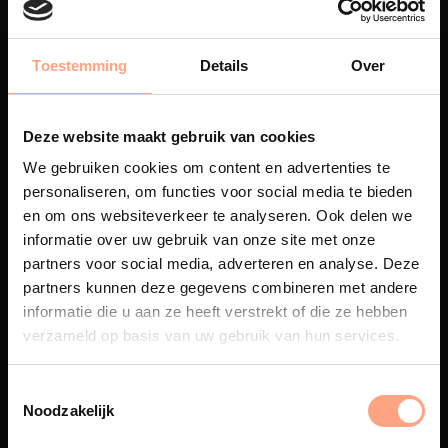
Toestemming
Details
Over
Maatwerk
Een exclusieve handgemaakte
Deze website maakt gebruik van cookies
beleving, waar Nederlands
vakmanschap en design
We gebruiken cookies om content en advertenties te
samenkomen.
personaliseren, om functies voor social media te bieden
en om ons websiteverkeer te analyseren. Ook delen we
informatie over uw gebruik van onze site met onze
partners voor social media, adverteren en analyse. Deze
partners kunnen deze gegevens combineren met andere
Spuiterij
informatie die u aan ze heeft verstrekt of die ze hebben
De meubelen worden in onze
verzameld op basis van uw gebruik van hun services.
eigen spuiterij afgewerkt met
een hoogwaardige twee
componenten lak.
Noodzakelijk