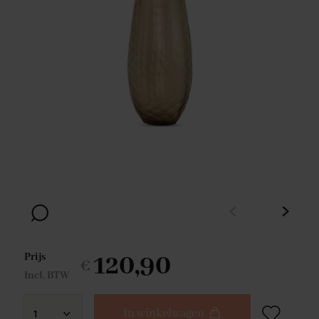
120,90
Prijs
€
Incl. BTW
In winkelwagen
1