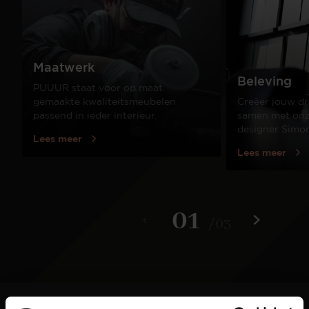
Maatwerk
Beleving
PUUUR staat voor op maat
gemaakte kwaliteitsmeubelen
Creëer jouw dr
passend in ieder interieur.
samen met onze
designer Simo
Lees meer
Lees meer
01
/
03