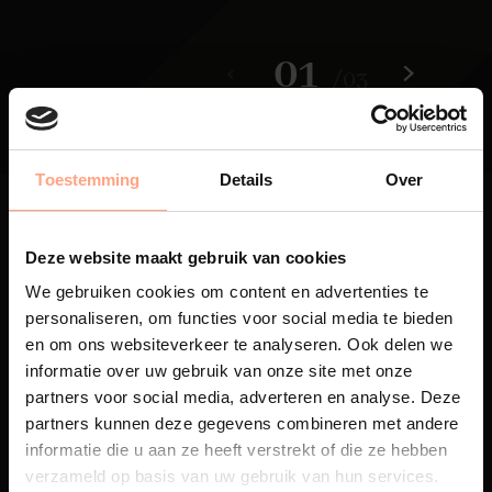
01
/
03
Toestemming
Details
Over
Deze website maakt gebruik van cookies
We gebruiken cookies om content en advertenties te
Maatwerk
personaliseren, om functies voor social media te bieden
en om ons websiteverkeer te analyseren. Ook delen we
Een exclusieve handgemaakte
informatie over uw gebruik van onze site met onze
beleving, waar Nederlands
partners voor social media, adverteren en analyse. Deze
vakmanschap en design
samenkomen.
partners kunnen deze gegevens combineren met andere
informatie die u aan ze heeft verstrekt of die ze hebben
verzameld op basis van uw gebruik van hun services.