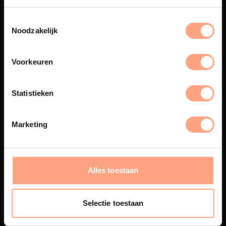
Spuiterij
Noodzakelijk
De meubelen worden in onze
eigen spuiterij afgewerkt met
een hoogwaardige twee
Voorkeuren
componenten lak.
Statistieken
Marketing
Interieur inrichting
PUUUR biedt volledige
ontzorging van eerste schets tot
oplevering,
met als resultaat een
Alles toestaan
totale woonbeleving.
Selectie toestaan