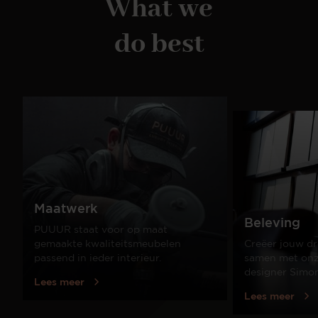
What we
do best
Maatwerk
Beleving
PUUUR staat voor op maat
gemaakte kwaliteitsmeubelen
Creëer jouw dr
passend in ieder interieur.
samen met onze
designer Simo
Lees meer
Lees meer