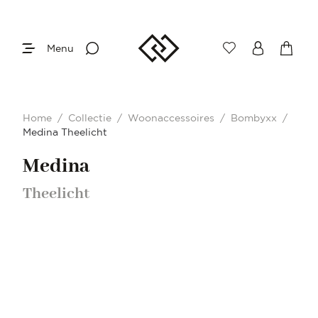
Menu
Home
/
Collectie
/
Woonaccessoires
/
Bombyxx
/
Medina Theelicht
Medina
Theelicht