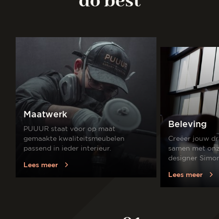
do best
Maatwerk
Beleving
PUUUR staat voor op maat
gemaakte kwaliteitsmeubelen
Creëer jouw dr
passend in ieder interieur.
samen met onze
designer Simo
Lees meer
Lees meer