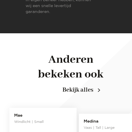
wij een snelle levertijd
garanderen.
Anderen
bekeken ook
Bekijk alles
Mae
Medina
Windlicht | Small
Vaas | Tall | Large