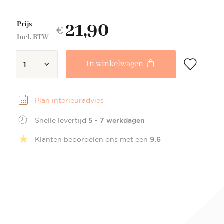
of vensterbank plaatst, het zachte kaarslicht zal een
prachtige ambiance creëren. Een stijlvolle
21,90
eyecatcher die je interieur net dat beetje extra
Prijs
€
geeft.
Incl. BTW
In winkelwagen
1
Plan interieuradvies
Snelle levertijd
5 - 7 werkdagen
Klanten beoordelen ons met een
9.6