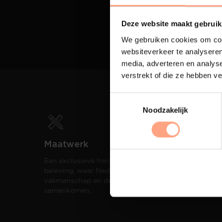
Deze website maakt gebruik
We gebruiken cookies om cont
websiteverkeer te analyseren
media, adverteren en analys
verstrekt of die ze hebben v
Noodzakelijk
Maatwerk
Spui
Een exclusieve handgemaakte
De me
beleving, waar Nederlands
eigen
vakmanschap en design
een h
samenkomen.
compo