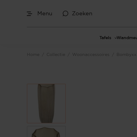
Menu
Zoeken
Tafels
Wandmeu
Eettafels
Cinewal
Home
/
Collectie
/
Woonaccessoires
/
Bombyxx
Salontafels
TV-meu
Sidetables
TV meub
Bijzettafels
TV-wan
TV-pane
Vakkenk
Dressoir
Make-up