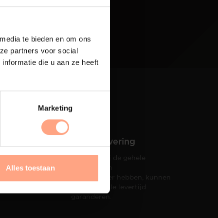
 media te bieden en om ons
ze partners voor social
nformatie die u aan ze heeft
Marketing
Snelle levering
Doordat wij de gehele
hets tot
productie in
Alles toestaan
taat een
eigen beheer hebben, kunnen
wij een snelle levertijd
garanderen.