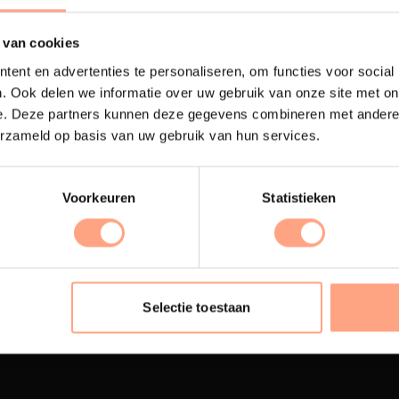
 van cookies
ent en advertenties te personaliseren, om functies voor social
. Ook delen we informatie over uw gebruik van onze site met on
e. Deze partners kunnen deze gegevens combineren met andere i
erzameld op basis van uw gebruik van hun services.
Voorkeuren
Statistieken
terij
Interieur inrichting
ubelen worden in onze
PUUUR biedt volledige
 spuiterij afgewerkt met
ontzorging van eerste sc
Selectie toestaan
oogwaardige twee
oplevering,
met als resul
nenten lak.
totale woonbeleving.