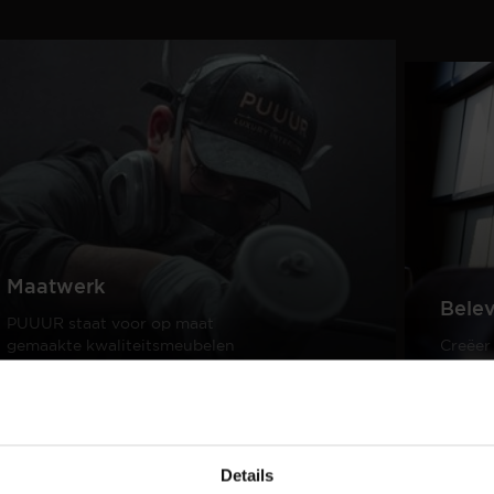
Maatwerk
Bele
PUUUR staat voor op maat
gemaakte kwaliteitsmeubelen
Creëer
passend in ieder interieur.
samen 
design
Lees meer
Lees m
Details