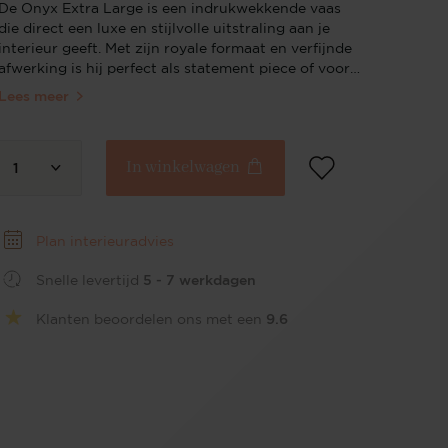
De Onyx Extra Large is een indrukwekkende vaas
die direct een luxe en stijlvolle uitstraling aan je
interieur geeft. Met zijn royale formaat en verfijnde
afwerking is hij perfect als statement piece of voor
een groot, weelderig boeket. Dankzij het tijdloze
Lees meer
design past hij moeiteloos in elke ruimte en
interieurstijl. Een echte eyecatcher die klasse en
sfeer toevoegt.
In winkelwagen
1
Plan interieuradvies
Snelle levertijd
5 - 7 werkdagen
Klanten beoordelen ons met een
9.6