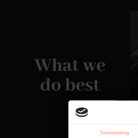
What we
do best
Toestemming