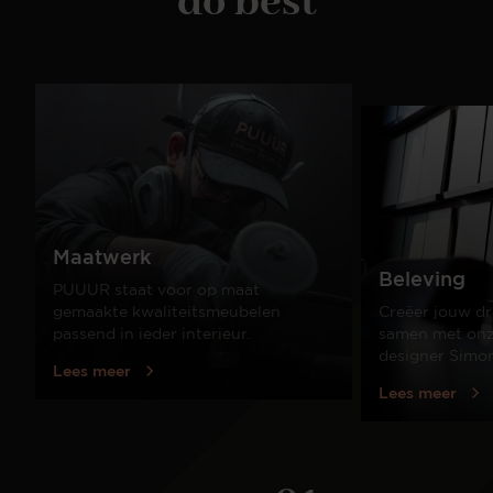
do best
Maatwerk
Beleving
PUUUR staat voor op maat
gemaakte kwaliteitsmeubelen
Creëer jouw dr
passend in ieder interieur.
samen met onze
designer Simo
Lees meer
Lees meer