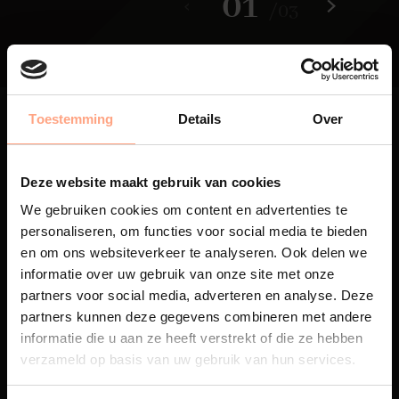
01
/
03
Toestemming
Details
Over
Deze website maakt gebruik van cookies
Maatwerk
We gebruiken cookies om content en advertenties te
personaliseren, om functies voor social media te bieden
Een exclusieve handgemaakte
beleving, waar Nederlands
en om ons websiteverkeer te analyseren. Ook delen we
vakmanschap en design
informatie over uw gebruik van onze site met onze
samenkomen.
partners voor social media, adverteren en analyse. Deze
partners kunnen deze gegevens combineren met andere
informatie die u aan ze heeft verstrekt of die ze hebben
verzameld op basis van uw gebruik van hun services.
Spuiterij