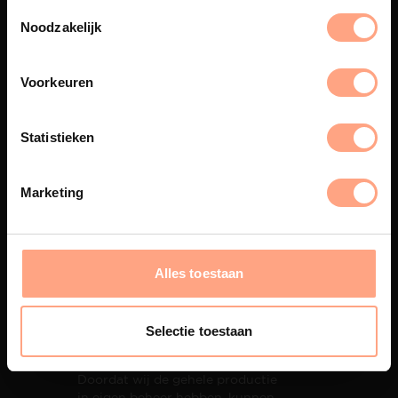
De meubelen worden in onze
Noodzakelijk
eigen spuiterij afgewerkt met
een hoogwaardige twee
componenten lak.
Voorkeuren
Statistieken
Interieur inrichting
Marketing
PUUUR biedt volledige
ontzorging van eerste schets tot
oplevering,
met als resultaat een
totale woonbeleving.
Alles toestaan
Selectie toestaan
Snelle levering
Doordat wij de gehele productie
in eigen beheer hebben, kunnen