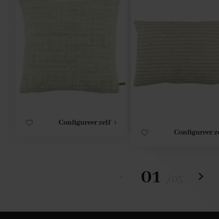
Configureer zelf
Configureer z
01
/
05