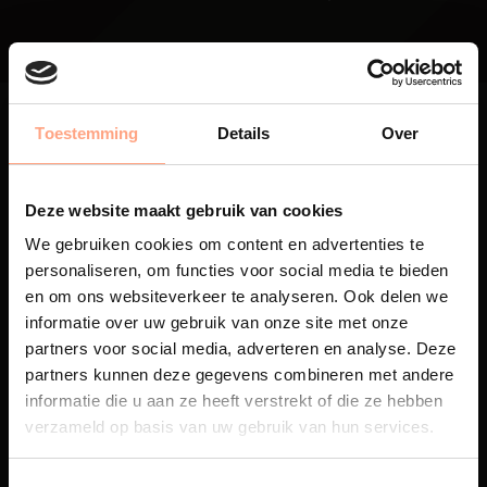
Toestemming
Details
Over
Deze website maakt gebruik van cookies
Maatwerk
We gebruiken cookies om content en advertenties te
Een exclusieve handgemaakte
personaliseren, om functies voor social media te bieden
beleving, waar Nederlands
en om ons websiteverkeer te analyseren. Ook delen we
vakmanschap en design
informatie over uw gebruik van onze site met onze
samenkomen.
partners voor social media, adverteren en analyse. Deze
partners kunnen deze gegevens combineren met andere
informatie die u aan ze heeft verstrekt of die ze hebben
verzameld op basis van uw gebruik van hun services.
Spuiterij
De meubelen worden in onze