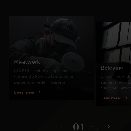
Maatwerk
Beleving
PUUUR staat voor op maat
gemaakte kwaliteitsmeubelen
Creëer jouw dr
passend in ieder interieur.
samen met onze
designer Simo
Lees meer
Lees meer
01
/
03