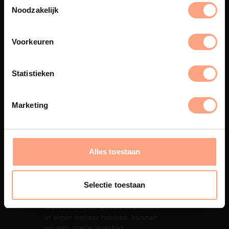
eigen spuiterij afgewerkt met
Noodzakelijk
een hoogwaardige twee
componenten lak.
Voorkeuren
Statistieken
Interieur inrichting
PUUUR biedt volledige
Marketing
ontzorging van eerste schets tot
oplevering,
met als resultaat een
totale woonbeleving.
Alles toestaan
Selectie toestaan
Snelle levering
Doordat wij de gehele productie
in eigen beheer hebben, kunnen
wij een snelle levertijd