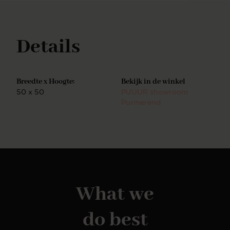
Details
Breedte x Hoogte:
Bekijk in de winkel
50 x 50
PUUUR showroom
Purmerend
What we
do best