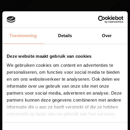
Toestemming
Details
Over
Deze website maakt gebruik van cookies
Maatwerk
We gebruiken cookies om content en advertenties te
Een exclusieve handgemaakte
personaliseren, om functies voor social media te bieden
beleving, waar Nederlands
en om ons websiteverkeer te analyseren. Ook delen we
vakmanschap en design
informatie over uw gebruik van onze site met onze
samenkomen.
partners voor social media, adverteren en analyse. Deze
partners kunnen deze gegevens combineren met andere
informatie die u aan ze heeft verstrekt of die ze hebben
verzameld op basis van uw gebruik van hun services.
Spuiterij
De meubelen worden in onze