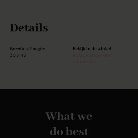
Details
Breedte x Hoogte:
Bekijk in de winkel
30 x 45
PUUUR showroom
Purmerend
What we
do best