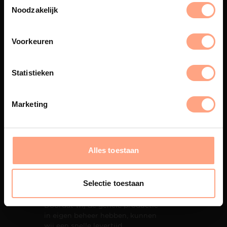
eigen spuiterij afgewerkt met
Noodzakelijk
een hoogwaardige twee
componenten lak.
Voorkeuren
Statistieken
Interieur inrichting
PUUUR biedt volledige
Marketing
ontzorging van eerste schets tot
oplevering,
met als resultaat een
totale woonbeleving.
Alles toestaan
Selectie toestaan
Snelle levering
Doordat wij de gehele productie
in eigen beheer hebben, kunnen
wij een snelle levertijd