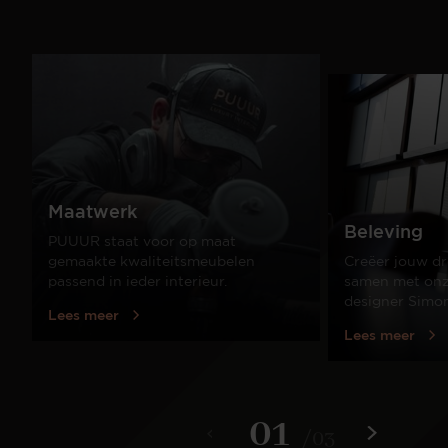
Maatwerk
Beleving
PUUUR staat voor op maat
gemaakte kwaliteitsmeubelen
Creëer jouw dr
passend in ieder interieur.
samen met onze
designer Simo
Lees meer
Lees meer
01
/
03