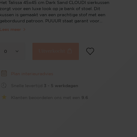
Het Talissa 45x45 cm Dark Sand CLOUDI sierkussen
zorgt voor een luxe look op je bank of stoel. Dit
kussen is gemaakt van een prachtige stof met een
geborduurd patroon. PUUUR staat garant voor
bijzondere stijlvolle luxe kussens. Sierkussens van
Lees meer
PUUUR geven jouw bank of stoel een luxe look Met
de sierkussens van PUUUR kun je jouw basic stoel
of bank een luxe look geven. Je kunt combineren en
Uitverkocht
de bank of stoel zelfs met de seizoenen laten
0
meebewegen; bijvoorbeeld wit- en pasteltinten in
het voorjaar en warme brons- en grijstinten in het
najaar! Experience CenterHeb je specifieke wensen
Plan interieuradvies
of ben je gewoon benieuwd naar de mogelijkheden?
Neem dan gerust contact met ons op of kom naar
Snelle levertijd
3 - 5 werkdagen
ons Experience Center. Onze interieurstylisten
staan klaar om je van persoonlijk advies te voorzien.
Klanten beoordelen ons met een
9.6
Klik hier voor meer informatie over ons Experience
Center.