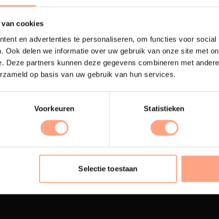
 van cookies
ent en advertenties te personaliseren, om functies voor social
. Ook delen we informatie over uw gebruik van onze site met on
e. Deze partners kunnen deze gegevens combineren met andere i
erzameld op basis van uw gebruik van hun services.
Voorkeuren
Statistieken
terij
Interieur inrichting
ubelen worden in onze
PUUUR biedt volledige
 spuiterij afgewerkt met
ontzorging van eerste sc
Selectie toestaan
oogwaardige twee
oplevering,
met als resul
nenten lak.
totale woonbeleving.