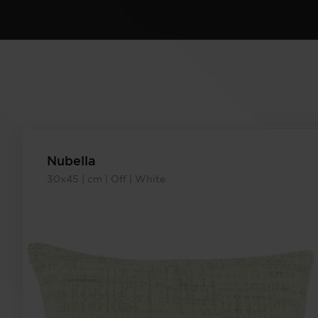
Nubella
30x45 | cm | Off | White