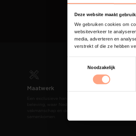
Deze website maakt gebruik
We gebruiken cookies om cont
websiteverkeer te analyseren
media, adverteren en analys
verstrekt of die ze hebben v
Noodzakelijk
Maatwerk
Spui
Een exclusieve handgemaakte
De me
beleving, waar Nederlands
eigen
vakmanschap en design
een h
samenkomen.
compo