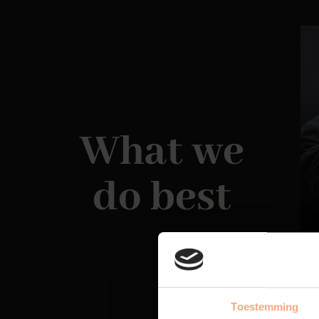
What we
do best
Toestemming