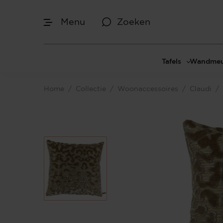
Menu
Zoeken
Tafels
Wandmeu
Eettafels
Cinewal
Home
/
Collectie
/
Woonaccessoires
/
Claudi
/
Salontafels
TV-meu
Sidetables
TV meub
Bijzettafels
TV-wan
TV-pane
Vakkenk
Dressoir
Make-up