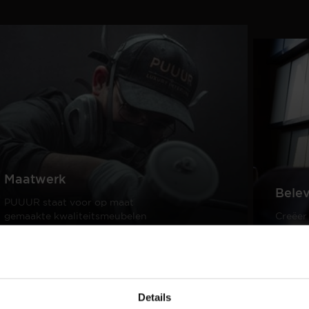
Maatwerk
Bele
PUUUR staat voor op maat
gemaakte kwaliteitsmeubelen
Creëer
passend in ieder interieur.
samen 
design
Lees meer
Lees m
Details