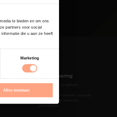
 media te bieden en om ons
ze partners voor social
nformatie die u aan ze heeft
Marketing
Snelle levering
Doordat wij de gehele
hets tot
productie in
Alles toestaan
taat een
eigen beheer hebben, kunnen
wij een snelle levertijd
garanderen.