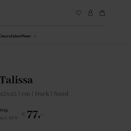
Kleurstalen
Meer
Talissa
45x45 | cm | Dark | Sand
77,-
Prijs
€
Incl. BTW