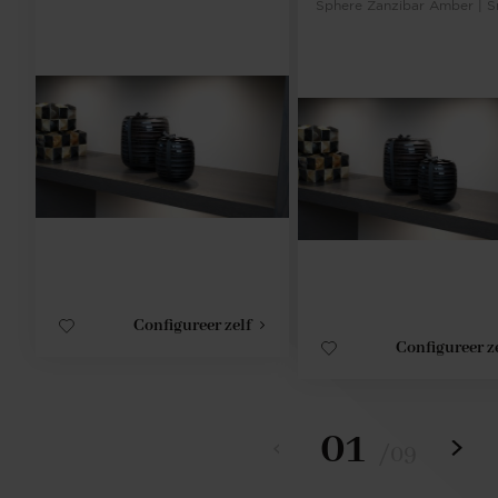
Sphere Zanzibar Amber | S
Configureer zelf
Configureer z
01
/
09