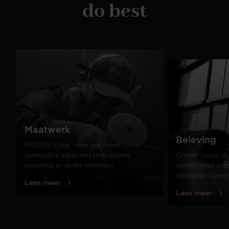
do best
Maatwerk
Beleving
PUUUR staat voor op maat
gemaakte kwaliteitsmeubelen
Creëer jouw dr
passend in ieder interieur.
samen met onze
designer Simo
Lees meer
Lees meer