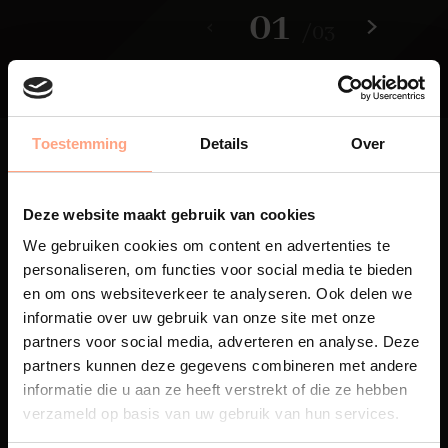
01
/
03
Toestemming
Details
Over
Deze website maakt gebruik van cookies
We gebruiken cookies om content en advertenties te
Maatwerk
personaliseren, om functies voor social media te bieden
Een exclusieve handgemaakte
en om ons websiteverkeer te analyseren. Ook delen we
beleving, waar Nederlands
informatie over uw gebruik van onze site met onze
vakmanschap en design
partners voor social media, adverteren en analyse. Deze
samenkomen.
partners kunnen deze gegevens combineren met andere
informatie die u aan ze heeft verstrekt of die ze hebben
verzameld op basis van uw gebruik van hun services.