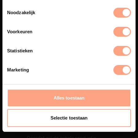
Spuiterij
De meubelen worden in onze
Noodzakelijk
eigen spuiterij afgewerkt met
een hoogwaardige twee
componenten lak.
Voorkeuren
Statistieken
Interieur inrichting
Marketing
PUUUR biedt volledige
ontzorging van eerste schets tot
oplevering,
met als resultaat een
totale woonbeleving.
Alles toestaan
Selectie toestaan
Snelle levering
Doordat wij de gehele productie