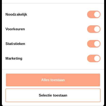
Spuiterij
Noodzakelijk
De meubelen worden in onze
eigen spuiterij afgewerkt met
een hoogwaardige twee
Voorkeuren
componenten lak.
Statistieken
Marketing
Interieur inrichting
PUUUR biedt volledige
ontzorging van eerste schets tot
oplevering,
met als resultaat een
Alles toestaan
totale woonbeleving.
Selectie toestaan