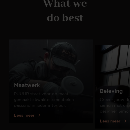
What we
do best
Maatwerk
Beleving
PUUUR staat voor op maat
gemaakte kwaliteitsmeubelen
Creëer jouw dr
passend in ieder interieur.
samen met onze
designer Simo
Lees meer
Lees meer