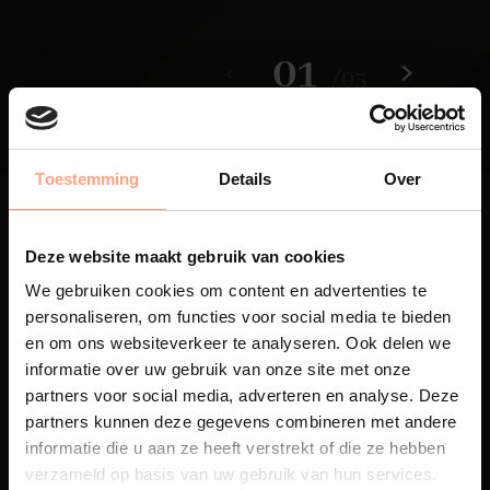
01
/
03
Toestemming
Details
Over
Deze website maakt gebruik van cookies
We gebruiken cookies om content en advertenties te
Maatwerk
personaliseren, om functies voor social media te bieden
en om ons websiteverkeer te analyseren. Ook delen we
Een exclusieve handgemaakte
informatie over uw gebruik van onze site met onze
beleving, waar Nederlands
partners voor social media, adverteren en analyse. Deze
vakmanschap en design
samenkomen.
partners kunnen deze gegevens combineren met andere
informatie die u aan ze heeft verstrekt of die ze hebben
verzameld op basis van uw gebruik van hun services.