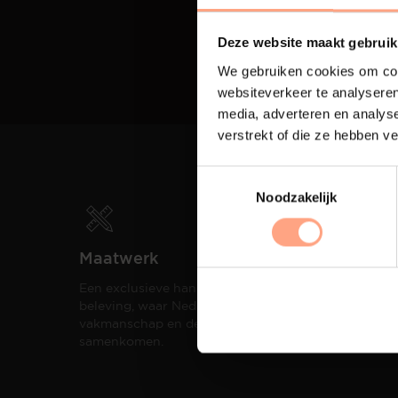
Deze website maakt gebruik
We gebruiken cookies om cont
websiteverkeer te analyseren
media, adverteren en analys
verstrekt of die ze hebben v
Noodzakelijk
Maatwerk
Spui
Een exclusieve handgemaakte
De me
beleving, waar Nederlands
eigen
vakmanschap en design
een h
samenkomen.
compo