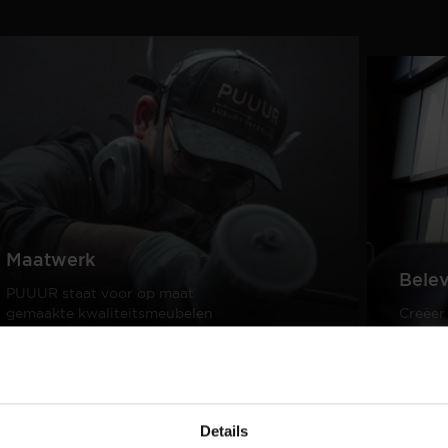
Maatwerk
Bele
PUUUR staat voor op maat
gemaakte kwaliteitsmeubelen
Creëer
passend in ieder interieur.
samen 
design
Lees meer
Lees m
Details