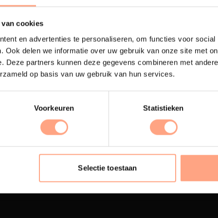
 van cookies
ent en advertenties te personaliseren, om functies voor social
. Ook delen we informatie over uw gebruik van onze site met on
e. Deze partners kunnen deze gegevens combineren met andere i
erzameld op basis van uw gebruik van hun services.
Voorkeuren
Statistieken
terij
Interieur inrichting
ubelen worden in onze
PUUUR biedt volledige
 spuiterij afgewerkt met
ontzorging van eerste sc
Selectie toestaan
oogwaardige twee
oplevering,
met als resul
nenten lak.
totale woonbeleving.