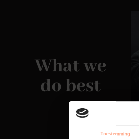
What we
do best
Toestemming