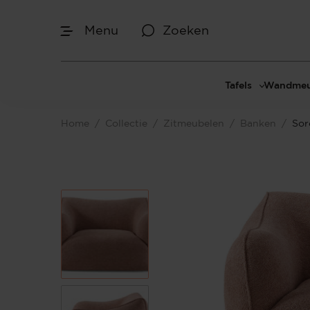
Menu
Zoeken
Tafels
Wandmeu
Eettafels
Cinewal
Home
/
Collectie
/
Zitmeubelen
/
Banken
/
Sor
Salontafels
TV-meu
Sidetables
TV meub
Bijzettafels
TV-wan
TV-pane
Vakkenk
Dressoir
Make-up