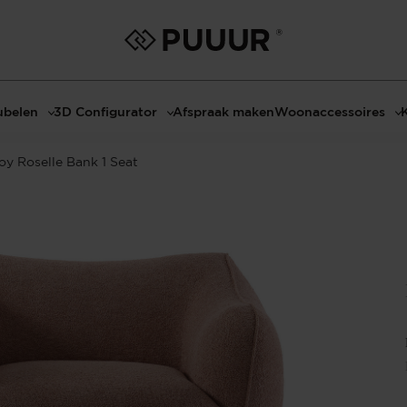
belen
3D Configurator
Afspraak maken
Woonaccessoires
ls
3D Tafel configurator
Bombyxx
oy Roselle Bank 1 Seat
bels
3D TV-Meubel configurator
Claudi
el met sfeerhaard
3D TV-Meubel met TV-Paneel
Decoratie
dmeubels
3D TV-Paneel configurator
Huisparfums
el
Geurkaarsen
asten
Kaarshouders
s
Lampen
 tafels
Spiegels
Serveren