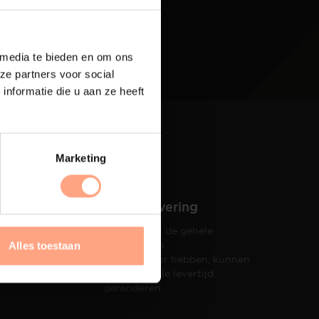
 media te bieden en om ons
ze partners voor social
nformatie die u aan ze heeft
Marketing
Snelle levering
Doordat wij de gehele
hets tot
productie in
Alles toestaan
taat een
eigen beheer hebben, kunnen
wij een snelle levertijd
garanderen.