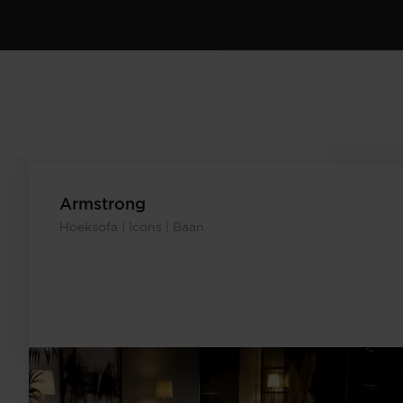
Armstrong
Hoeksofa | Icons | Baan