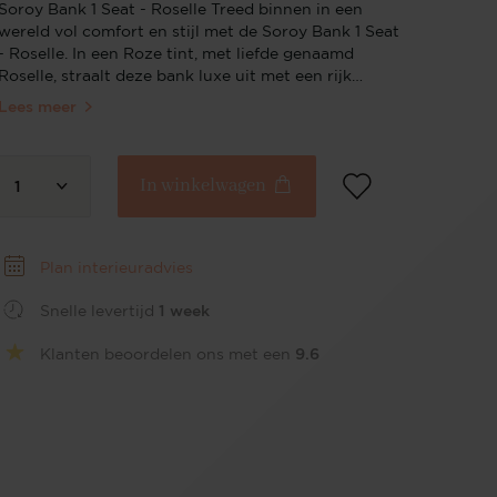
Soroy Bank 1 Seat - Roselle Treed binnen in een
wereld vol comfort en stijl met de Soroy Bank 1 Seat
- Roselle. In een Roze tint, met liefde genaamd
Roselle, straalt deze bank luxe uit met een rijk
textuurstof die zowel knus als chic is. De
Lees meer
organische lijnen en gevormde silhouet geven je
woonkamer een tikkeltje moderne flair. Met royale
verhoudingen nodigt de Soroy iedereen uit om zich
In winkelwagen
uit te strekken en maximaal te relaxen. Ontworpen
1
om elke dag comfort en stijl te bieden.
Plan interieuradvies
Snelle levertijd
1 week
Klanten beoordelen ons met een
9.6