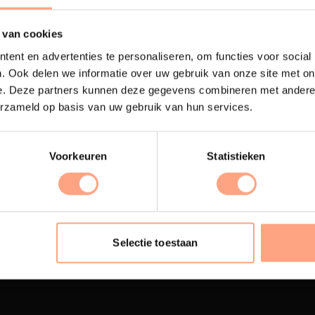
 van cookies
ent en advertenties te personaliseren, om functies voor social
. Ook delen we informatie over uw gebruik van onze site met on
e. Deze partners kunnen deze gegevens combineren met andere i
erzameld op basis van uw gebruik van hun services.
Voorkeuren
Statistieken
terij
Interieur inrichting
ubelen worden in onze
PUUUR biedt volledige
 spuiterij afgewerkt met
ontzorging van eerste sc
Selectie toestaan
oogwaardige twee
oplevering,
met als resul
nenten lak.
totale woonbeleving.