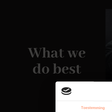
What we
do best
Toestemming