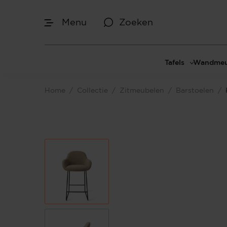
Menu
Zoeken
Tafels
Wandmeu
Eettafels
Cinewal
Home
/
Collectie
/
Zitmeubelen
/
Barstoelen
/
Salontafels
TV-meu
Sidetables
TV meub
Bijzettafels
TV-wan
TV-pane
Vakkenk
Dressoir
Make-up