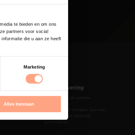
 media te bieden en om ons
ze partners voor social
nformatie die u aan ze heeft
Marketing
Snelle levering
Doordat wij de gehele
hets tot
productie in
Alles toestaan
taat een
eigen beheer hebben, kunnen
wij een snelle levertijd
garanderen.