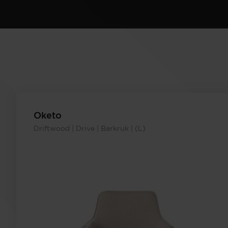
Oketo
Driftwood | Drive | Barkruk | (L)