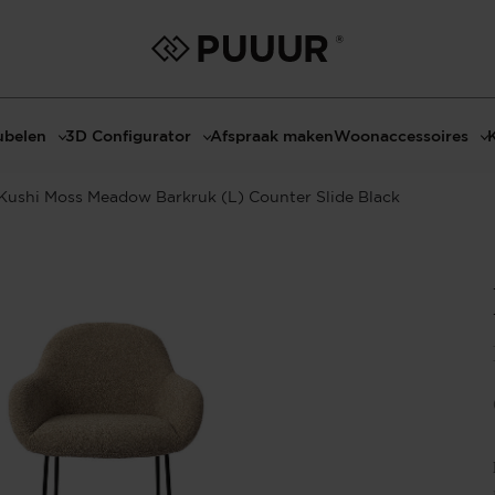
belen
3D Configurator
Afspraak maken
Woonaccessoires
ls
3D Tafel configurator
Bombyxx
Kushi Moss Meadow Barkruk (L) Counter Slide Black
bels
3D TV-Meubel configurator
Claudi
el met sfeerhaard
3D TV-Meubel met TV-Paneel
Decoratie
dmeubels
3D TV-Paneel configurator
Huisparfums
el
Geurkaarsen
asten
Kaarshouders
s
Lampen
 tafels
Spiegels
Serveren