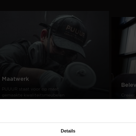
Maatwerk
Bele
PUUUR staat voor op maat
gemaakte kwaliteitsmeubelen
Creëer
passend in ieder interieur.
samen 
design
Lees meer
Lees m
Details