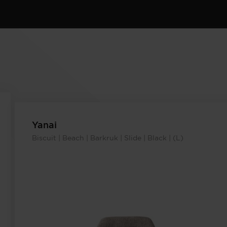
Yanai
Biscuit | Beach | Barkruk | Slide | Black | (L)