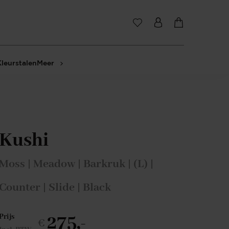
Kleurstalen
Meer
Kushi
Moss | Meadow | Barkruk | (L) |
Counter | Slide | Black
275,-
Prijs
€