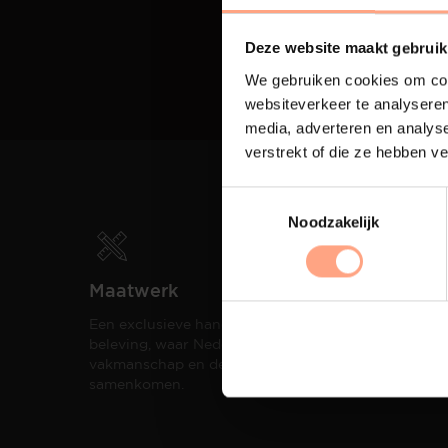
Deze website maakt gebruik
We gebruiken cookies om cont
websiteverkeer te analyseren
media, adverteren en analys
verstrekt of die ze hebben v
Noodzakelijk
Maatwerk
Spui
Een exclusieve handgemaakte
De me
beleving, waar Nederlands
eigen
vakmanschap en design
een h
samenkomen.
compo