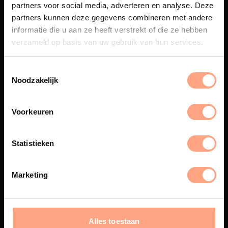
partners voor social media, adverteren en analyse. Deze
Maatwerk
partners kunnen deze gegevens combineren met andere
informatie die u aan ze heeft verstrekt of die ze hebben
Een exclusieve handgemaakte
verzameld op basis van uw gebruik van hun services.
beleving, waar Nederlands
vakmanschap en design
samenkomen.
Noodzakelijk
Voorkeuren
Spuiterij
De meubelen worden in onze
Statistieken
eigen spuiterij afgewerkt met
een hoogwaardige twee
componenten lak.
Marketing
Alles toestaan
Interieur inrichting