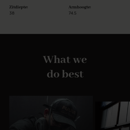
Zitdiepte:
Armhoogte:
38
74.5
What we
do best