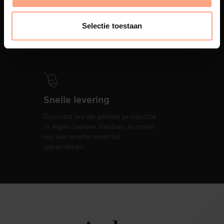
PUUUR biedt volledige
ontzorging van eerste schets tot
Selectie toestaan
oplevering,
met als resultaat een
totale woonbeleving.
Snelle levering
Doordat wij de gehele productie
in eigen beheer hebben, kunnen
wij een snelle levertijd
garanderen.