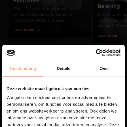
Maatwerk
Beleving
PUUUR staat voor op maat
gemaakte kwaliteitsmeubelen
Creëer jouw dr
passend in ieder interieur.
samen met onze
designer Simo
Lees meer
Lees meer
01
/
03
Toestemming
Details
Over
Deze website maakt gebruik van cookies
We gebruiken cookies om content en advertenties te
personaliseren, om functies voor social media te bieden
en om ons websiteverkeer te analyseren. Ook delen we
informatie over uw gebruik van onze site met onze
partners voor social media, adverteren en analyse. Deze
Maatwerk