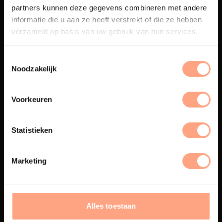
partners kunnen deze gegevens combineren met andere
Een exclusieve handgemaakte
informatie die u aan ze heeft verstrekt of die ze hebben
beleving, waar Nederlands
verzameld op basis van uw gebruik van hun services.
vakmanschap en design
samenkomen.
Noodzakelijk
Spuiterij
Voorkeuren
De meubelen worden in onze
eigen spuiterij afgewerkt met
Statistieken
een hoogwaardige twee
componenten lak.
Marketing
Interieur inrichting
Alles toestaan
PUUUR biedt volledige