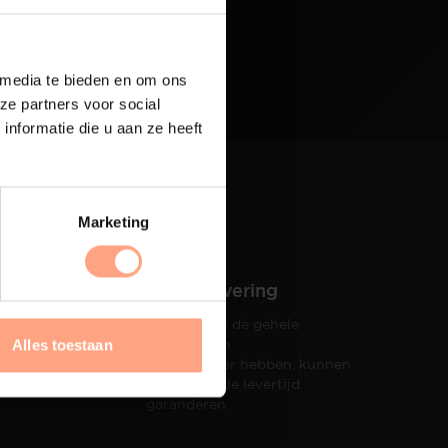
 media te bieden en om ons
ze partners voor social
nformatie die u aan ze heeft
Marketing
Snelle levering
Doordat wij de gehele
hets tot
productie in
Alles toestaan
taat een
eigen beheer hebben, kunnen
wij een snelle levertijd
garanderen.