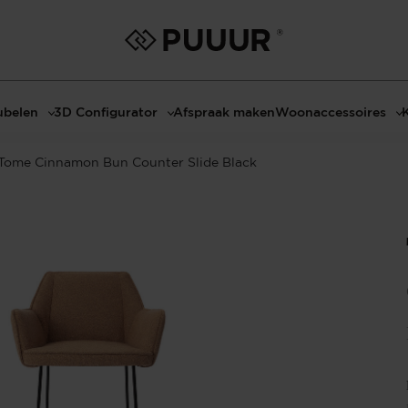
belen
3D Configurator
Afspraak maken
Woonaccessoires
ls
3D Tafel configurator
Bombyxx
Tome Cinnamon Bun Counter Slide Black
bels
3D TV-Meubel configurator
Claudi
el met sfeerhaard
3D TV-Meubel met TV-Paneel
Decoratie
dmeubels
3D TV-Paneel configurator
Huisparfums
el
Geurkaarsen
asten
Kaarshouders
s
Lampen
 tafels
Spiegels
Serveren