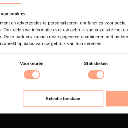
 van cookies
ent en advertenties te personaliseren, om functies voor social
. Ook delen we informatie over uw gebruik van onze site met on
e. Deze partners kunnen deze gegevens combineren met andere i
erzameld op basis van uw gebruik van hun services.
Voorkeuren
Statistieken
terij
Interieur inrichting
ubelen worden in onze
PUUUR biedt volledige
 spuiterij afgewerkt met
ontzorging van eerste sc
Selectie toestaan
oogwaardige twee
oplevering,
met als resul
nenten lak.
totale woonbeleving.