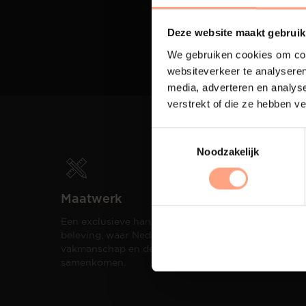
Deze website maakt gebruik
We gebruiken cookies om cont
websiteverkeer te analyseren
media, adverteren en analys
verstrekt of die ze hebben v
Noodzakelijk
Maatwerk
Spui
Een exclusieve handgemaakte
De me
beleving, waar Nederlands
eigen
vakmanschap en design
een h
samenkomen.
compo