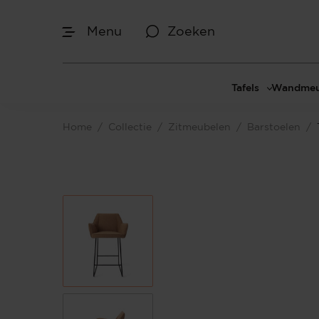
Menu
Zoeken
Tafels
Wandmeu
Eettafels
Cinewal
Home
/
Collectie
/
Zitmeubelen
/
Barstoelen
/
Salontafels
TV-meu
Sidetables
TV meub
Bijzettafels
TV-wan
TV-pane
Vakkenk
Dressoir
Make-up