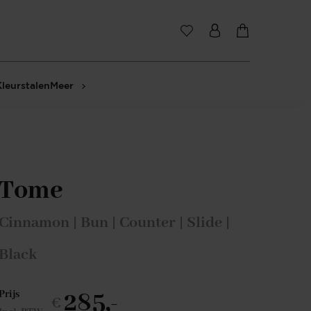
Kleurstalen
Meer
Tome
Cinnamon | Bun | Counter | Slide |
Black
285,-
Prijs
€