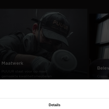
Maatwerk
Bele
PUUUR staat voor op maat
gemaakte kwaliteitsmeubelen
Creëer
passend in ieder interieur.
samen 
design
Lees meer
Lees m
Details