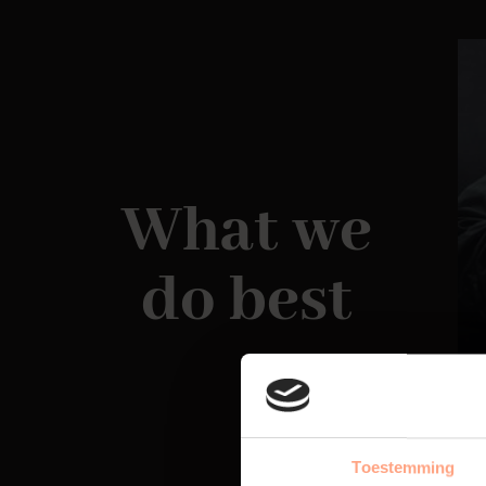
What we
do best
Toestemming