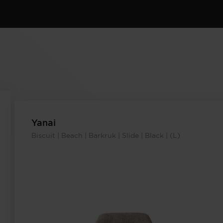
Yanai
Biscuit | Beach | Barkruk | Slide | Black | (L)