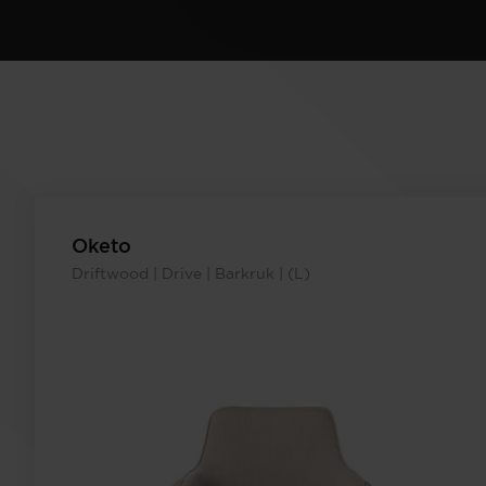
Oketo
Driftwood | Drive | Barkruk | (L)