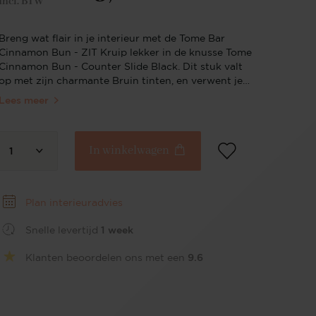
Incl. BTW
Breng wat flair in je interieur met de Tome Bar
Cinnamon Bun - ZIT Kruip lekker in de knusse Tome
Cinnamon Bun - Counter Slide Black. Dit stuk valt
op met zijn charmante Bruin tinten, en verwent je
met een onweerstaanbaar zachte, stevige textuur
Lees meer
die gewoon om ontspanning schreeuwt. De Tome is
elegant gemaakt met origami-achtige lijnen, wat
een modern kunstzinnige touch aan je interieur
In winkelwagen
geeft. Ontworpen door Jesper Home, straalt deze
1
zitplaats stijl en kwaliteit uit. Of je nu gasten over
de vloer hebt of gewoon geniet van een rustig
moment voor jezelf, de Tome Cinnamon Bun -
Plan interieuradvies
Counter Slide Black verenigt stijl met ongeëvenaard
comfort.
Snelle levertijd
1 week
Klanten beoordelen ons met een
9.6