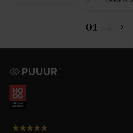
Configureer z
01
/
09