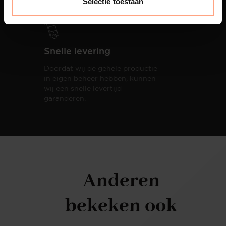
Selectie toestaan
Snelle levering
Doordat wij de gehele productie
in eigen beheer hebben, kunnen
wij een snelle levertijd
garanderen.
Anderen
bekeken ook