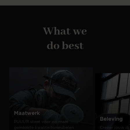
What we
do best
Maatwerk
Beleving
PUUUR staat voor op maat
gemaakte kwaliteitsmeubelen
Creëer jouw dr