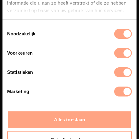
informatie die u aan ze heeft verstrekt of die ze hebben
vakmanschap en design
samenkomen.
verzameld op basis van uw gebruik van hun services.
Noodzakelijk
Spuiterij
Voorkeuren
De meubelen worden in onze
eigen spuiterij afgewerkt met
een hoogwaardige twee
Statistieken
componenten lak.
Marketing
Interieur inrichting
PUUUR biedt volledige
Alles toestaan
ontzorging van eerste schets tot
oplevering,
met als resultaat een
totale woonbeleving.