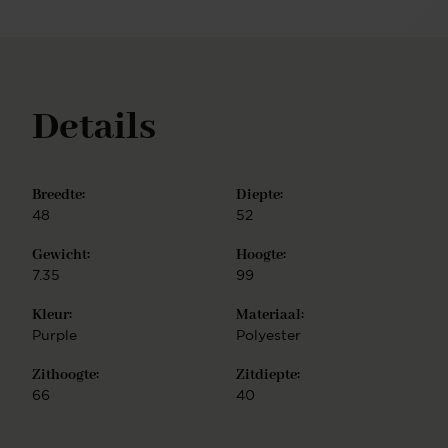
perfecte mix van hedendaags design en praktische
functionaliteit, waardoor het een uitstekende keuze
is voor zowel residentiële als commerciële ruimtes.
Details
Breedte:
Diepte:
48
52
Gewicht:
Hoogte:
7.35
99
Kleur:
Materiaal:
Purple
Polyester
Zithoogte:
Zitdiepte:
66
40