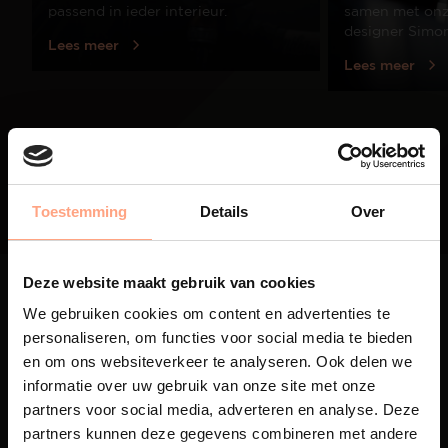
passend in ieder interieur.
samen met onze
designer Simo
Lees meer
Lees meer
01
/
03
Toestemming
Details
Over
Deze website maakt gebruik van cookies
We gebruiken cookies om content en advertenties te
personaliseren, om functies voor social media te bieden
en om ons websiteverkeer te analyseren. Ook delen we
Maatwerk
informatie over uw gebruik van onze site met onze
partners voor social media, adverteren en analyse. Deze
Een exclusieve handgemaakte
partners kunnen deze gegevens combineren met andere
beleving, waar Nederlands